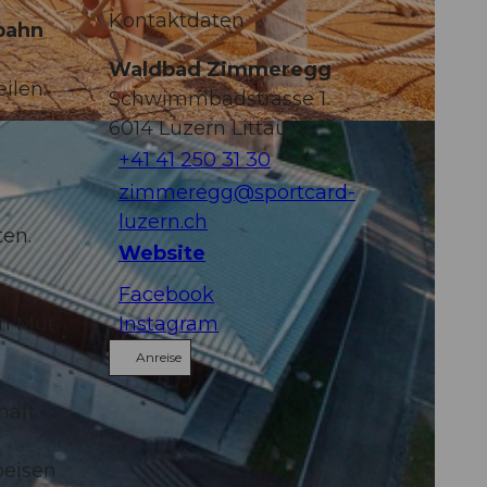
Kontaktdaten
hbahn
Waldbad Zimmeregg
ilen.
Schwimmbadstrasse 1
6014
Luzern Littau
+41 41 250 31 30
zimmeregg@sportcard-
luzern.ch
ten.
Website
Facebook
en Mut
Instagram
Anreise
aft.
peisen