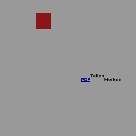
DE
ebcams
Merkzettel
Suche
Shop
Teilen
PDF
Merken