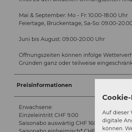
Mai & September: Mo - Fr: 10.00-18.00 Uhr
Feiertage, Brückentage, Sa-So: 09.00-20.0
Juni bis August: 09.00-20.00 Uhr
Öffnungszeiten können infolge Wetterverhä
Gründen ganz oder teilweise eingeschrän
Preisinformationen
Cookie-
Erwachsene:
Auf dieser
Einzeleintritt CHF 9.00
digitale A
Saisonabo auswärtig CHF 160.00
können. We
Saisonabo einheimisch* CHF 140.00