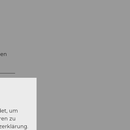
hen
det, um
ren zu
zerklärung.