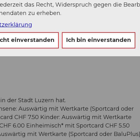
jederzeit das Recht, Widerspruch gegen die Bear
onendaten zu erheben.
tzerklärung
icht einverstanden
Ich bin einverstanden
in der Stadt Luzern hat.
hsene: Auswärtig mit Wertkarte (Sportcard oder
card CHF 7.50 Kinder: Auswärtig mit Wertkarte
) CHF 6.00 Einheimisch* mit Sportcard CHF 5.50
Auswärtig mit Wertkarte (Sportcard oder BaluPlus