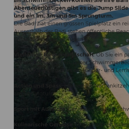
Im Schwimmbecken können Sie Ihre Bahne
Abenteuerlustigen gibt es die Jump Slide,
und ein 1m, 3m und 5m Sprungturm.
Die Badi hat einen grossen Spielplatz ein r
Ausserhalb der Badi stehen öffentliche Beac
©
CC-BY-NC-ND
Fussballplatz zur Verfügung
Vielfältige Beckenlandschaft
: Ob Sie ein 
entspannen möchten, unser Schwimmerbecken
Für die Kleinen gibt es ein Kinder- und Le
Action und Spass
: Erleben Sie Nervenkitze
am Sprungturm.
Sport mit Aussicht
: Geniessen Sie Ihre Sc
Kulinarische Genüsse
: Unser Badirestauran