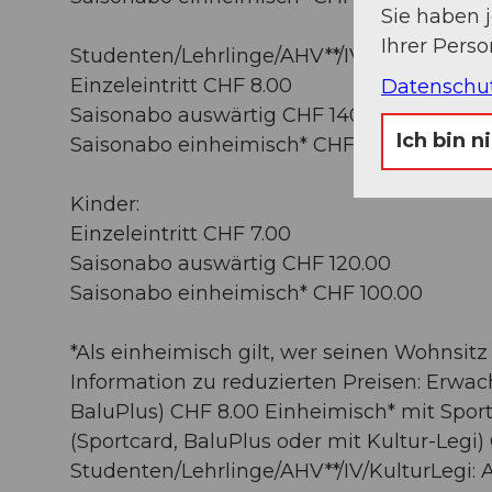
Sie haben 
Ihrer Pers
Studenten/Lehrlinge/AHV**/IV/KulturLegi:
Einzeleintritt CHF 8.00
Datenschu
Saisonabo auswärtig CHF 140.00
Ich bin n
Saisonabo einheimisch* CHF 120.00
Kinder:
Einzeleintritt CHF 7.00
Saisonabo auswärtig CHF 120.00
Saisonabo einheimisch* CHF 100.00
*Als einheimisch gilt, wer seinen Wohnsitz 
Information zu reduzierten Preisen: Erwac
BaluPlus) CHF 8.00 Einheimisch* mit Sport
(Sportcard, BaluPlus oder mit Kultur-Legi
Studenten/Lehrlinge/AHV**/IV/KulturLegi: 