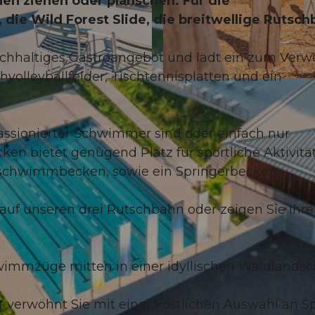
n ziehen oder planschen. Für die
 die Wild Forest Slide, die breitwellige Rutsc
eichhaltiges Gastroangebot und lädt ein zum Verwe
hvolleyballfelder, Tischtennisplatten und ein
©
CC-BY-NC-ND
passionierter Schwimmer sind oder einfach nur
 bietet genügend Platz für sportliche Aktivitä
rnschwimmbecken, sowie ein Springerbecken.
l auf unseren drei Rutschbahn oder zeigen Sie Ihr
hwimmzüge mitten in einer idyllischen Waldlandsch
t verwöhnt Sie mit einer köstlichen Auswahl an S