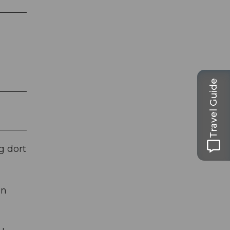
Travel Guide
g dort
on