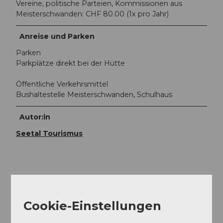
Vereine, politische Parteien, Kommissionen aus
Meisterschwanden: CHF 80.00 (1x pro Jahr)
Anreise und Parken
Parken
Parkplätze direkt bei der Hütte
Öffentliche Verkehrsmittel
Bushaltestelle Meisterschwanden, Schulhaus
Autor:in
Seetal Tourismus
In der Nähe
Auf der Karte anschauen
Cookie-Einstellungen