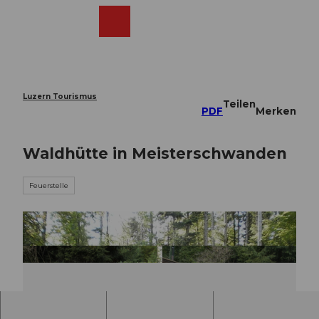
Z
u
Webcams
Merkzettel
Suche
Menü
Shop
m
I
n
h
a
Luzern Tourismus
Teilen
l
PDF
Merken
t
Waldhütte in Meisterschwanden
Feuerstelle