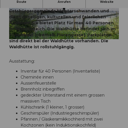
Route
Anrufen
Website
Die Waldhütte Fluren gehört der
Ortsbürgergemeinde Meisterschwanden und
© Seetal Tourismus, Seetal Tourismus
© Seetal Tourismus, Seetal Tourismus
dient geselligen, kulturellen und feierlichen
Anlässen. Sie bietet Platz für max. 40 Personen
im Innenbereich. Die Waldhütte befindet sich im
Flurenwald (oberhalb Flurengasse). Parkplätze
sind direkt bei der Waldhütte vorhanden. Die
© Gemeinde Meisterschwanden
Waldhütte ist rollstuhlgängig.
Ausstattung:
Inventar für 40 Personen (Inventarliste)
Cheminée innen
Aussenfeuerstelle
Brennholz inbegriffen
gedeckter Unterstand mit einem grossen
massiven Tisch
Kühlschrank (1 kleiner, 1 grosser)
Geschirrspüler (Industriegeschirrspüler)
Pfannen / Glaskeramikkochherd mit zwei
Kochzonen (kein Induktionskochfeld)