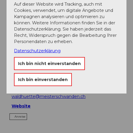
Auf dieser Website wird Tracking, auch mit
Veranstaltung
Cookies, verwendet, um digitale Angebote und
Kampagnen analysieren und optimieren zu
Sehenswertes
können. Weitere Informationen finden Sie in der
Datenschutzerklärung. Sie haben jederzeit das
Recht, Widerspruch gegen die Bearbeitung Ihrer
Touren
Personendaten zu erheben.
Datenschutzerklärung
Kontaktdaten
Ich bin nicht einverstanden
Oberfeldstrasse
5616
Meisterschwanden
Ich bin einverstanden
+41 79 555 56 16
waldhuette@meisterschwanden.ch
Website
Anreise