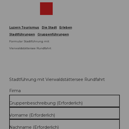
Z
u
Webcams
Merkzettel
Suche
Menü
Shop
m
I
n
Luzern Tourismus
Die Stadt
Erleben
h
Stadtführungen
Gruppenführungen
a
Formular Stadtführung mit
l
Vierwaldstättersee Rundfahrt
t
Stadtführung mit Vierwaldstättersee Rundfahrt
Firma
Gruppenbeschreibung
(Erforderlich)
Vorname
(Erforderlich)
Nachname
(Erforderlich)