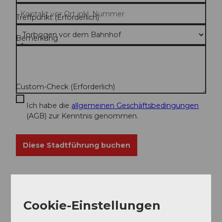
Treffpunkt
(Erforderlich)
Bemerkung
Custom-Check
(Erforderlich)
Ich habe die
allgemeinen Geschäftsbedingungen
(AGB) zur Kenntnis genommen.
Diese Stadtführung buchen
Cookie-Einstellungen
Zurück zu den Gruppenführungen