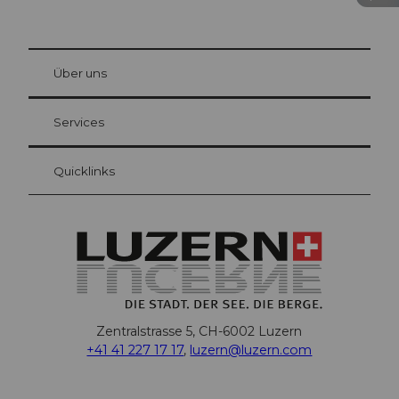
© Be
at Bre
chbü
hl
Über uns
Gästekarte Luzern
Ihre Vorteile als Übernachtungsgast
Services
Quicklinks
Zentralstrasse 5, CH-6002 Luzern
+41 41 227 17 17
,
luzern@luzern.com
F
X
Y
I
T
T
P
L
W
T