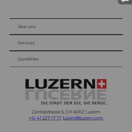
© Be
at Bre
chbü
hl
Über uns
Gästekarte Luzern
Ihre Vorteile als Übernachtungsgast
Services
Quicklinks
Zentralstrasse 5, CH-6002 Luzern
+41 41 227 17 17
,
luzern@luzern.com