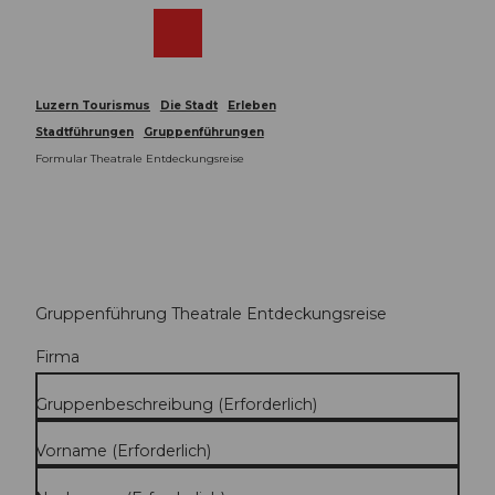
Z
u
Webcams
Merkzettel
Suche
Menü
Shop
m
I
n
Luzern Tourismus
Die Stadt
Erleben
h
Stadtführungen
Gruppenführungen
a
Formular Theatrale Entdeckungsreise
l
t
Gruppenführung Theatrale Entdeckungsreise
Firma
Gruppenbeschreibung
(Erforderlich)
Vorname
(Erforderlich)