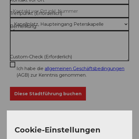
Kontakt vor Ort
Treffpunkt
(Erforderlich)
Bemerkung
Custom-Check
(Erforderlich)
Ich habe die
allgemeinen Geschäftsbedingungen
(AGB) zur Kenntnis genommen.
Diese Stadtführung buchen
Cookie-Einstellungen
Zurück zu den Gruppenführungen