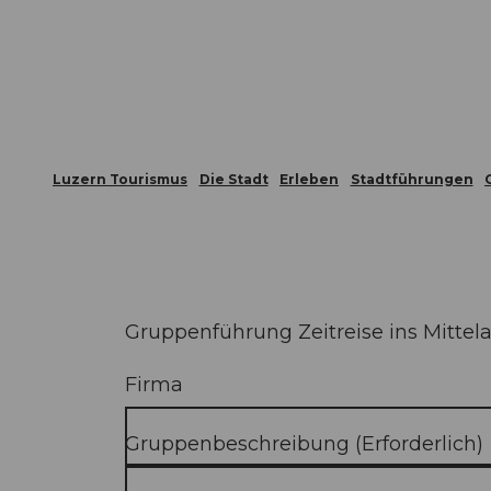
Z
ungen
Webcams
Gästekarte
u
m
Die Stadt
Die Erlebnisregion
I
n
h
Luzern Tourismus
Die Stadt
Erleben
Stadtführungen
a
l
t
Gruppenführung Zeitreise ins Mittela
Firma
Gruppenbeschreibung
(Erforderlich)