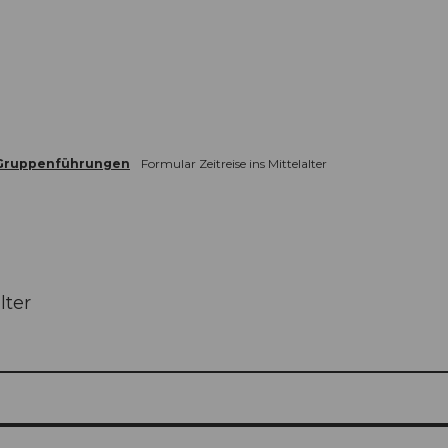
Informieren
Buchen
Business
W
Gruppenführungen
Formular Zeitreise ins Mittelalter
lter