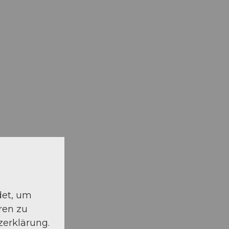
det, um
ren zu
zerklärung.