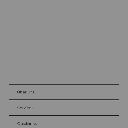
Ausflugstipps in
Luzern
Die Stadt. Der See. Die Berge.
© Be
at Bre
chbü
hl
Über uns
Gästekarte Luzern
Ihre Vorteile als Übernachtungsgast
Services
Quicklinks