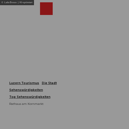
Z
© Laila Bosco | KI-optimiert
u
Webcams
Merkzettel
Suche
Menü
Shop
m
I
n
h
a
l
t
Luzern Tourismus
Die Stadt
Sehenswürdigkeiten
Top Sehenswürdigkeiten
Rathaus am Kornmarkt