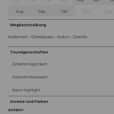
Jan
Feb
Mär
Apr
Mai
Jun
Ju
Aug
Sep
Okt
Nov
Dez
Wegbeschreibung
Andermatt - Oberalppass - Sedrun - Disentis
Toureigenschaften
Einkehrmöglichkeit
Kulturell interessant
Natur Highlight
Anreise und Parken
Anfahrt