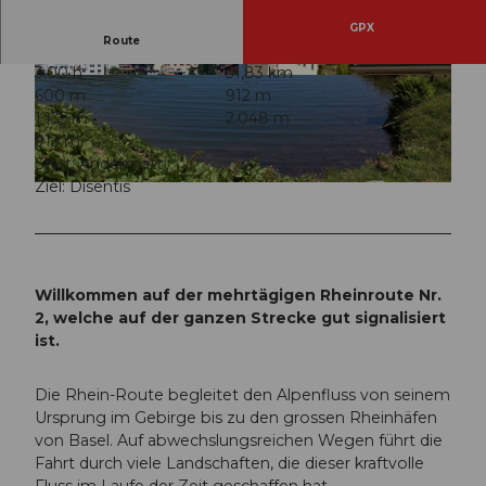
GPX
Route
3:00 h
31,83 km
© Heidi Meier, Sedrun Disentis Tourismus, © Os
© Heidi Meier, Sedrun Disentis Tourismus
600 m
912 m
kar Enander
1.135 m
2.048 m
913 m
Start: Andermatt
Ziel: Disentis
© Sedrun Disentis Tourismus
Willkommen auf der mehrtägigen Rheinroute Nr.
2, welche auf der ganzen Strecke gut signalisiert
ist.
Die Rhein-Route begleitet den Alpenfluss von seinem
Ursprung im Gebirge bis zu den grossen Rheinhäfen
von Basel. Auf abwechslungsreichen Wegen führt die
Fahrt durch viele Landschaften, die dieser kraftvolle
Fluss im Laufe der Zeit geschaffen hat.