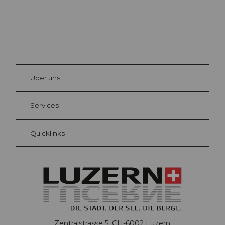
© Be
at Bre
chbü
hl
Über uns
Gästekarte Luzern
Ihre Vorteile als Übernachtungsgast
Services
Quicklinks
Zentralstrasse 5, CH-6002 Luzern