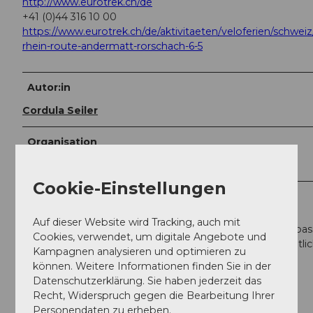
http://www.eurotrek.ch/de
+41 (0)44 316 10 00
https://www.eurotrek.ch/de/aktivitaeten/veloferien/schweiz
rhein-route-andermatt-rorschach-6-5
Autor:in
Cordula Seiler
Organisation
Sedrun Disentis Tourismus
Cookie-Einstellungen
Unser Tipp
Auf dieser Website wird Tracking, auch mit
Wer sich den Aufstieg von Andermatt bis zum Oberalppas
Cookies, verwendet, um digitale Angebote und
ersparen möchte, nimmt den Zug. Dann gehts mehrheitli
Kampagnen analysieren und optimieren zu
talwärts.
können. Weitere Informationen finden Sie in der
Datenschutzerklärung. Sie haben jederzeit das
Recht, Widerspruch gegen die Bearbeitung Ihrer
Personendaten zu erheben.