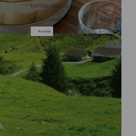
Kontaktdaten
6074
Giswil
Anreise
len