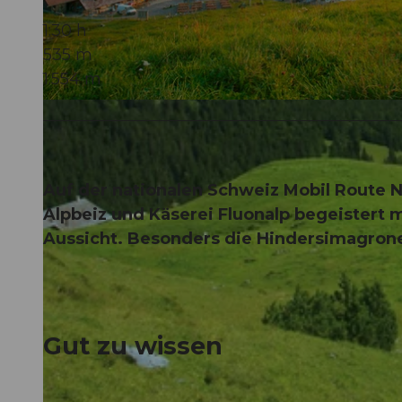
1:30 h
535 m
1.554 m
Auf der nationalen Schweiz Mobil Route Nr
Alpbeiz und Käserei Fluonalp begeistert 
Aussicht. Besonders die Hindersimagron
Gut zu wissen