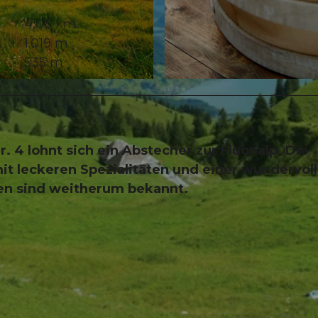
4,06 km
1.019 m
535 m
© Obwalden Tourismus, Obwalden Tourismus
. 4 lohnt sich ein Abstecher zur Fluonalp. Die
mit leckeren Spezialitäten und einer wundervol
en sind weitherum bekannt.