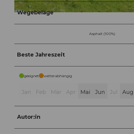
Wegebeläge
© Obwalden Tourismus, Obwalden Tourismus
Asphalt (100%)
Beste Jahreszeit
geeignet
wetterabhängig
Jan
Feb
Mär
Apr
Mai
Jun
Jul
Aug
Autor:in