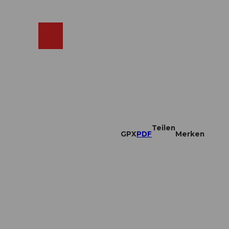
ebcams
Merkzettel
Suche
Shop
Teilen
GPX
PDF
Merken