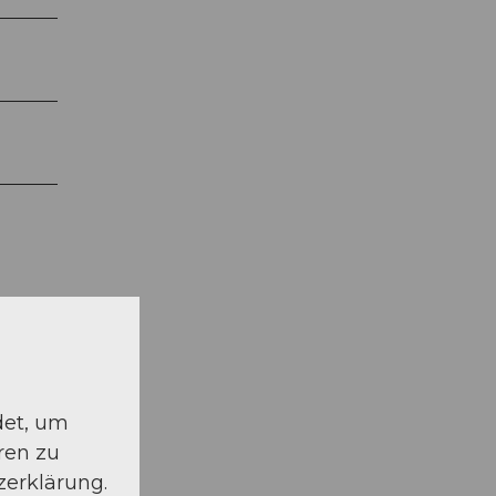
det, um
ren zu
zerklärung.