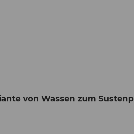
Informieren
Buchen
Business
W
ariante von Wassen zum Susten