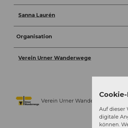
Sanna Laurén
Organisation
Verein Urner Wanderwege
Cookie-
Verein Urner Wanderwege
Auf dieser
digitale A
können. We