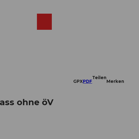
DE
ebcams
Merkzettel
Suche
Shop
Teilen
GPX
PDF
Merken
pass ohne öV