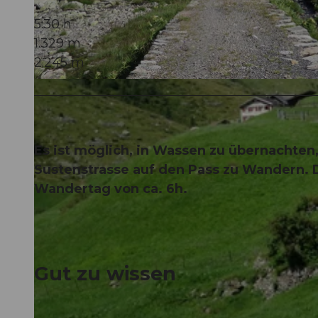
5:30 h
1.329 m
2.245 m
© Sanna Laurén, Verein Urner Wanderwege |
CC-BY
Es ist möglich, in Wassen zu übernachten
Sustenstrasse auf den Pass zu Wandern. 
Wandertag von ca. 6h.
Gut zu wissen