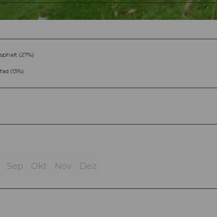
sphalt (27%)
fad (13%)
Sep
Okt
Nov
Dez