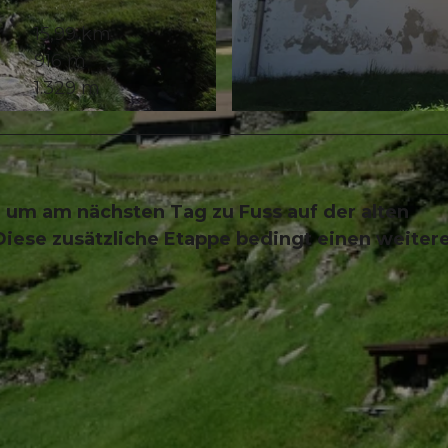
15,99 km
916 m
1.329 m
© Sanna Laurén, Verein Urner Wanderwege |
CC-BY
, um am nächsten Tag zu Fuss auf der alten
Diese zusätzliche Etappe bedingt einen weiter