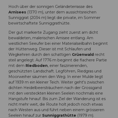
Hoch über der sonnigen Geländeterrasse des
Arnisees
(1370 m), unter dem aussichtsreichen
Sunniggrat (2034 m) liegt die private, im Sommer
bewirtschaftete Sunniggrathütte.
Der gut markierte Zugang zieht zuerst am dicht
bewaldeten, malerischen Arnisee entlang. Am
westlichen Seeufer bei einer Materialseilbahn beginnt
der Hüttenweg. Dieser ist mit Schlaufen und
Wegkehren durch den schattigen
Grüenwald
recht
steil angelegt. Auf 1776 m beginnt die flachere Partie
mit dem
Riedboden
, einer faszinierenden,
geschützten Landschaft. Legföhren, Riedgras und
Moorweiher säumen den Weg. In einer Mulde liegt
auf 1939 m ein kleiner Teich. Weiter geht's zwischen
dichten Heidelbeersträuchern nach der Grossgand
mit den versteckten kleinen Seelein nochmals eine
Hangstufe hinauf. Bis zum Ziel der Wanderung ist es
nicht mehr weit, die Route holt jedoch noch etwas
nach Westen aus und führt neben einem grösseren
Seelein hinauf zur
Sunniggrathütte
(1979 m).