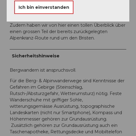
Lohnend ist der Aufenthalt in der Sunniggrätlihütte
Ich bin einverstanden
über den 1. August. Von hier aus sieht man die tollen
Höhenfeuer besonders gut.
Zudem haben wir von hier einen tollen Überblick über
einen grossen Teil der bereits zurückgelegten
Alpenkranz-Route rund um den Bristen.
Sicherheitshinweise
Bergwandern ist anspruchsvoll.
Für die Berg- & Alpinwanderwege sind Kenntnisse der
Gefahren im Gebirge (Steinschlag,
Rutsch-/Absturzgefahr, Wetterumsturz) nötig. Feste
Wanderschuhe mit griffiger Sohle,
witterungsgemässe Ausrüstung, topographische
Landeskarten (nicht nur Smartphone), Kompass und
Höhenmesser gehören zur Grundausrüstung.
Zusätzlich gehören zur Grundausrüstung auch ein
Taschenapotheke, Rettungsdecke und Mobiltelefon