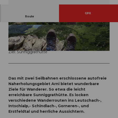
GPX
Route
1:55 h
3,85 km
© Sanna Laurén, Verein Urner Wanderwege |
© Sanna Laurén, Verein Urner Wanderwege |
669 m
60 m
CC-BY
CC-BY
1.370 m
2.038 m
668 m
Start: Arni
Ziel: Sunniggrathütte
© Sanna Laurén, Verein Urner Wanderwege |
CC-BY
Das mit zwei Seilbahnen erschlossene autofreie
Naherholungsgebiet Arni bietet wunderbare
Ziele für Wanderer. So etwa die leicht
erreichbare Sunniggrathütte. Es locken
verschiedene Wanderrouten ins Leutschach-,
Intschialp,- Schindlach-, Gorneren-, und
Erstfeldtal und herrliche Aussichtern.