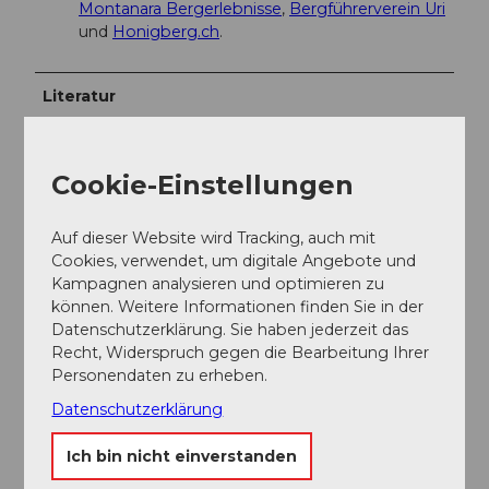
Montanara Bergerlebnisse
,
Bergführerverein Uri
und
Honigberg.ch
.
Literatur
www.alpenkranz.ch
www.urnerwanderwege.ch
Cookie-Einstellungen
Autor:in
Auf dieser Website wird Tracking, auch mit
Cookies, verwendet, um digitale Angebote und
Sanna Laurén
Kampagnen analysieren und optimieren zu
können. Weitere Informationen finden Sie in der
Organisation
Datenschutzerklärung. Sie haben jederzeit das
Recht, Widerspruch gegen die Bearbeitung Ihrer
Verein Urner Wanderwege
Personendaten zu erheben.
Unser Tipp
Datenschutzerklärung
Ich bin nicht einverstanden
Tipp: