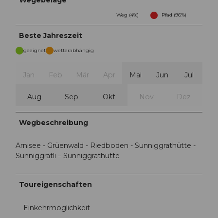
Wegebeläge
Weg (4%)
Pfad (96%)
Beste Jahreszeit
geeignet
wetterabhängig
Jan
Feb
Mär
Apr
Mai
Jun
Jul
Aug
Sep
Okt
Nov
Dez
Wegbeschreibung
Arnisee - Grüenwald - Riedboden - Sunniggrathütte -
Sunniggrätli – Sunniggrathütte
Toureigenschaften
Einkehrmöglichkeit