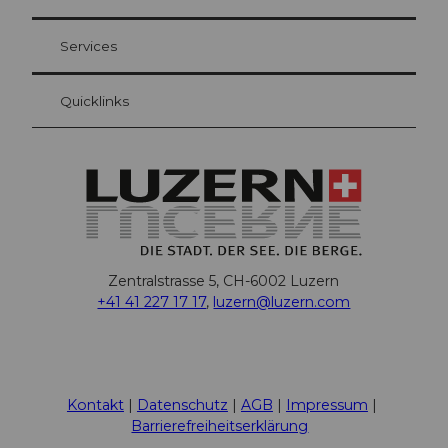
Gästekarte Luzern
Ihre Vorteile als Übernachtungsgast
Services
Quicklinks
Zentralstrasse 5, CH-6002 Luzern
+41 41 227 17 17
,
luzern@luzern.com
F
X
Y
I
T
T
P
L
W
T
a
o
n
h
i
i
i
h
r
c
u
s
r
k
n
n
a
i
Kontakt
Datenschutz
AGB
Impressum
e
t
t
e
T
t
k
t
p
Barrierefreiheitserklärung
b
u
a
a
o
e
e
s
A