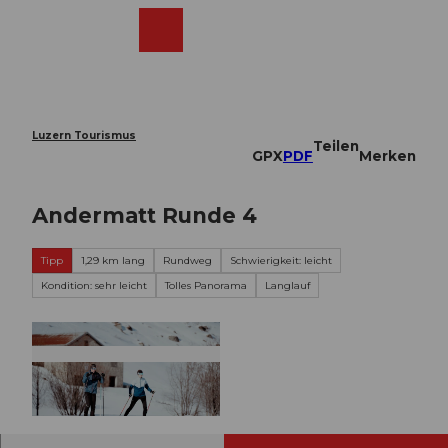
Z
u
Webcams
Merkzettel
Suche
Menü
Shop
m
I
n
h
a
Luzern Tourismus
Teilen
l
GPX
PDF
Merken
t
Andermatt Runde 4
Tipp
1,29 km lang
Rundweg
Schwierigkeit: leicht
Kondition: sehr leicht
Tolles Panorama
Langlauf
© Andermatt-Urserntal Tourismus GmbH, Ferie
nregion Andermatt