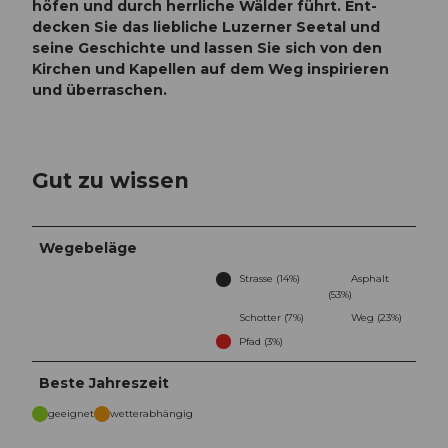
höfen und durch herr­liche Wälder führt. Ent­
decken Sie das lieb­liche Luzer­ner Seetal und
seine Geschichte und lassen Sie sich von den
Kirchen und Kapellen auf dem Weg in­spirieren
und über­raschen.
Gut zu wissen
Wegebeläge
Strasse (14%)
Asphalt
(53%)
Schotter (7%)
Weg (23%)
Pfad (3%)
Beste Jahreszeit
geeignet
wetterabhängig