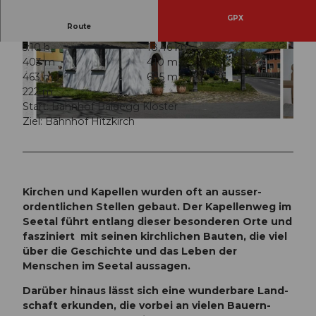
GPX
Route
5:10 h
18,46 km
© Verein Kapellenweg Seetal, Verein Kapellenwe
© Verein Kapellenweg Seetal, Verein Kapellenwe
403 m
410 m
g Seetal
g Seetal
463 m
685 m
222 m
Start: Bahnhof Baldegg Kloster
Ziel: Bahnhof Hitzkirch
© Verein Kapellenweg Seetal, Verein Kapellenweg Seetal
Kirchen und Kapellen wurden oft an ausser­
ordent­lichen Stellen gebaut. Der Ka­pel­len­weg im
Seetal führt entlang dieser beson­deren Orte und
fas­ziniert mit seinen kirch­lichen Bauten, die viel
über die Geschichte und das Leben der
Menschen im Seetal aus­sagen.
Darüber hinaus lässt sich eine wunder­bare Land­
schaft erkun­den, die vor­bei an vielen Bauern­