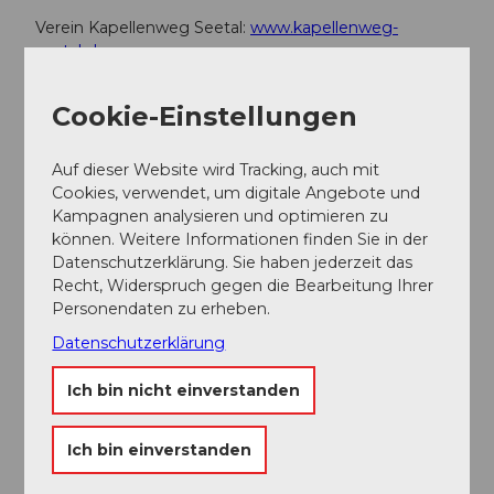
Verein Kapellenweg Seetal:
www.kapellenweg-
seetal.ch
Cookie-Einstellungen
Autor:in
Verein Kapellenweg Seetal
Auf dieser Website wird Tracking, auch mit
Cookies, verwendet, um digitale Angebote und
Organisation
Kampagnen analysieren und optimieren zu
Seetal Tourismus
können. Weitere Informationen finden Sie in der
Datenschutzerklärung. Sie haben jederzeit das
Recht, Widerspruch gegen die Bearbeitung Ihrer
Personendaten zu erheben.
Datenschutzerklärung
In der Nähe
Auf der Karte anschauen
Ich bin nicht einverstanden
Ich bin einverstanden
Veranstaltung