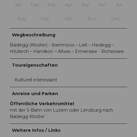
Jan
Feb
Mär
Apr
Mai
Jun
Jul
Aug
Sep
Okt
Nov
Dez
Wegbeschreibung
Baldegg (Kloster) - Ibenmoos – Lieli – Heidegg –
Hitzkirch – Hämikon – Altwis – Ermensee - Richensee.
Toureigenschaften
Kulturell interessant
Anreise und Parken
Öffentliche Verkehrsmittel
mit der S-Bahn von Luzern oder Lenzburg nach
Baldegg Kloster
Weitere Infos / Links