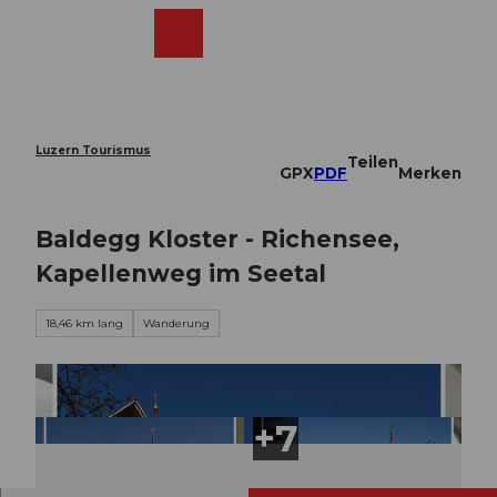
Z
u
Webcams
Merkzettel
Suche
Menü
Shop
m
I
n
h
a
Luzern Tourismus
Teilen
l
GPX
PDF
Merken
t
Baldegg Kloster - Richensee,
Kapellenweg im Seetal
18,46 km lang
Wanderung