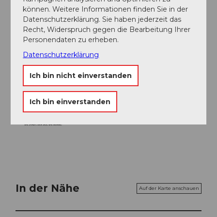
Lucerne Tourisme
können. Weitere Informationen finden Sie in der
Datenschutzerklärung. Sie haben jederzeit das
Unser Tipp
Recht, Widerspruch gegen die Bearbeitung Ihrer
Personendaten zu erheben.
Aussichtspunkt Oberrüti
Datenschutzerklärung
Sommerterrasse des Richard Wagner Museums
Ich bin nicht einverstanden
Ich bin einverstanden
Luzern Tourismus
In der Nähe
Auf der Karte anschauen