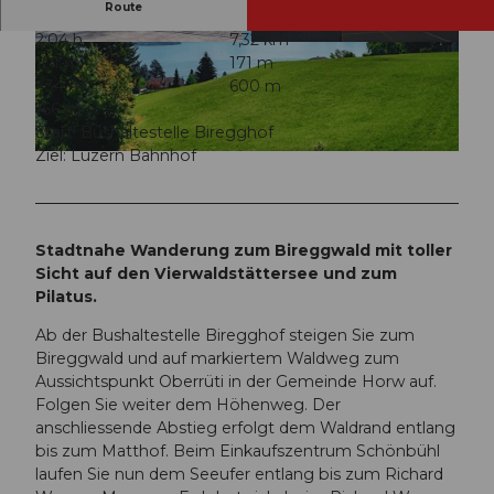
Route
2:04 h
7,32 km
© Laila Bosco, Luzern Tourismus AG
© Laila Bosco, Luzern Tourismus AG, Beat Bre
101 m
171 m
chbühl
434 m
600 m
166 m
Start: Bushaltestelle Biregghof
Ziel: Luzern Bahnhof
© outsideisfree.ch, Luzern Tourismus AG, Armin Ben Wurmser & Tina Gerber
Stadtnahe Wanderung zum Bireggwald mit toller
Sicht auf den Vierwaldstättersee und zum
Pilatus.
Ab der Bushaltestelle Biregghof steigen Sie zum
Bireggwald und auf markiertem Waldweg zum
Aussichtspunkt Oberrüti in der Gemeinde Horw auf.
Folgen Sie weiter dem Höhenweg. Der
anschliessende Abstieg erfolgt dem Waldrand entlang
bis zum Matthof. Beim Einkaufszentrum Schönbühl
laufen Sie nun dem Seeufer entlang bis zum Richard