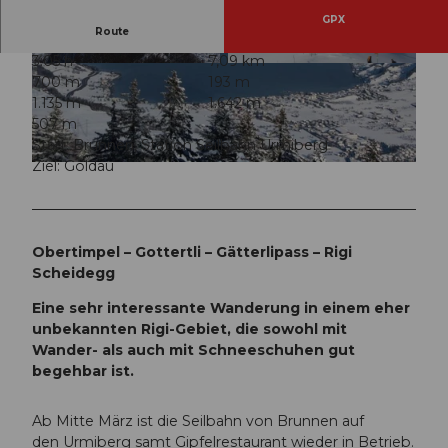
GPX
Route
3:05 h
7,09 km
© Gäste-Service Rigi, BENUTZER1
© Gäste-Service Rigi, BENUTZER1
700 m
193 m
1.135 m
1.642 m
507 m
Start: Brunnen, Station Seilbahn Urmiberg
Ziel: Goldau
© Gäste-Service Rigi
Obertimpel – Gottertli – Gätterlipass – Rigi
Scheidegg
Eine sehr interessante Wanderung in einem eher
unbekannten Rigi-Gebiet, die sowohl mit
Wander- als auch mit Schneeschuhen gut
begehbar ist.
Ab Mitte März ist die Seilbahn von Brunnen auf
den Urmiberg samt Gipfelrestaurant wieder in Betrieb.