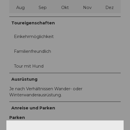
Aug
Sep
Okt
Nov
Dez
Toureigenschaften
Einkehrmöglichkeit
Familienfreundlich
Tour mit Hund
Ausrüstung
Je nach Verhältnissen Wander- oder
Winterwanderausrüstung.
Anreise und Parken
Parken
Parkplätze in Goldau und bei der Seilbahn Urmiberg.