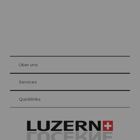
© Be
at Bre
chbü
hl
Über uns
Gästekarte Luzern
Ihre Vorteile als Übernachtungsgast
Services
Quicklinks