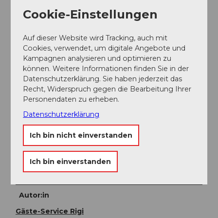
Öffentliche Verkehrsmittel
Cookie-Einstellungen
Mit SBB oder Schiff bis Brunnen, zu Fuss (15 Min.) oder
mit Bus bis Station Urmiberg. Seilbahn bis Urmiberg.
Auf dieser Website wird Tracking, auch mit
Ab Rigi Scheidegg mit Seilbahn bis Rigi Kräbel, dann
Cookies, verwendet, um digitale Angebote und
mit Arth Rigi Bahn bis Arth Goldau SBB. Alternativ
Kampagnen analysieren und optimieren zu
Abstieg Rigi Burggeist, Seilbahn bis Gschwänd, Bus
können. Weitere Informationen finden Sie in der
via Gersau zurück nach Brunnen (Achtung: nur wenige
Datenschutzerklärung. Sie haben jederzeit das
Kurse)
Recht, Widerspruch gegen die Bearbeitung Ihrer
Personendaten zu erheben.
Weitere Infos / Links
Datenschutzerklärung
Diese Tour endet nicht am selben Ort wie sie beginnt,
Ich bin nicht einverstanden
ist also vor allem geeignet als ÖV-Tour. Achtung:
Die Urmiberg-Bahn öffnet erst Mitte März.
Ich bin einverstanden
Bitte Webseite beachten (www.urmiberg.ch)
Autor:in
Gäste-Service Rigi