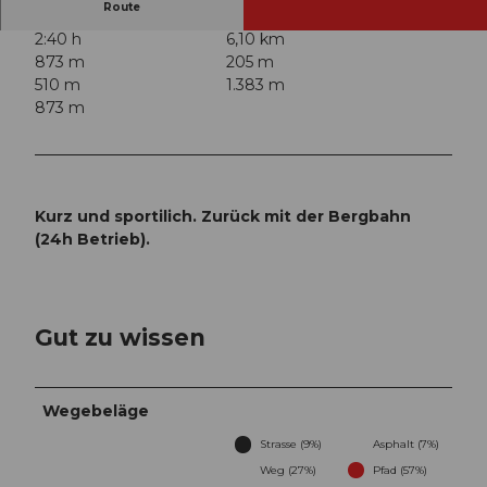
Route
2:40 h
6,10 km
873 m
205 m
510 m
1.383 m
873 m
Kurz und sportilich. Zurück mit der Bergbahn
(24h Betrieb).
Gut zu wissen
Wegebeläge
Strasse (9%)
Asphalt (7%)
Weg (27%)
Pfad (57%)