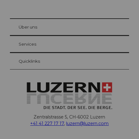
© Be
at Bre
chbü
hl
Über uns
Gästekarte Luzern
Ihre Vorteile als Übernachtungsgast
Services
Quicklinks
Zentralstrasse 5, CH-6002 Luzern
+41 41 227 17 17
,
luzern@luzern.com