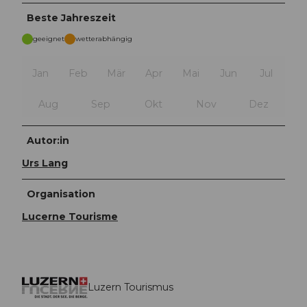
Beste Jahreszeit
geeignet
wetterabhängig
Jan
Feb
Mär
Apr
Mai
Jun
Jul
Aug
Sep
Okt
Nov
Dez
Autor:in
Urs Lang
Organisation
Lucerne Tourisme
Luzern Tourismus