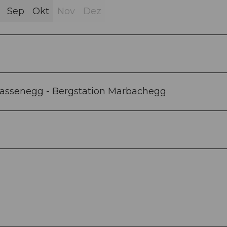
Sep
Okt
Nov
Dez
Gassenegg - Bergstation Marbachegg