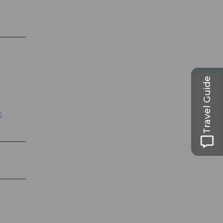
Travel Guide
e
.