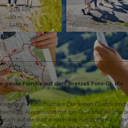
2,06 km
99 m
1.483 m
© Beat Brechbühl, UNESCO Biosphäre Entlebuch
e ganze Familie auf dem Bretzeli Foto-OL die
r Kambly in Trubschachen! Die feinen Guetzli sind
rbachegg. Ausgerüstet mit der OL-Karte, welche b
r euch auf die Suche nach den Fotoposten auf der
annendes rund um die Freizeitangebote auf der