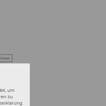
schauen
det, um
ren zu
zerklärung.