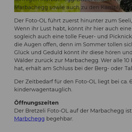
Marbachegg sowie auch zu den Kambly-Bret
© Beat Brechbühl, UNESCO Biosphäre Entlebuch
Der Foto-OL führt zuerst hinunter zum Seel
Wenn ihr Lust habt, könnt ihr hier auch ein
sogleich auch eine tolle Feuer- und Picknick
die Augen offen, denn im Sommer tollen sic
Glück und Geduld könnt ihr diese hören und
Wälder zurück zur Marbachegg. Wer alle 10
hat, erhält am Schluss bei der Berg- oder Ta
Der Zeitbedarf für den Foto-OL liegt bei ca. 
kinderwagentauglich.
Öffnungszeiten
Der Bretzeli Foto-OL auf der Marbachegg 
Marbchegg
begehbar.