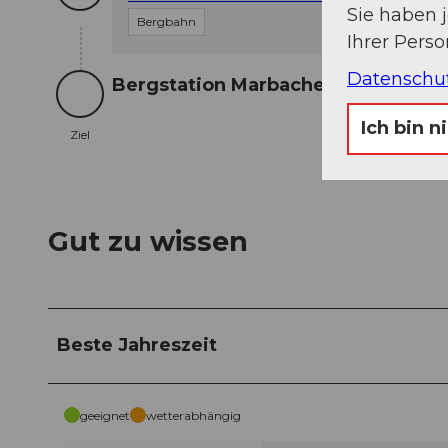
Sie haben 
Bergbahn
Ihrer Pers
Datenschu
Bergstation Marbachegg
Ziel
Ich bin n
Ziel
Gut zu wissen
Beste Jahreszeit
geeignet
wetterabhängig