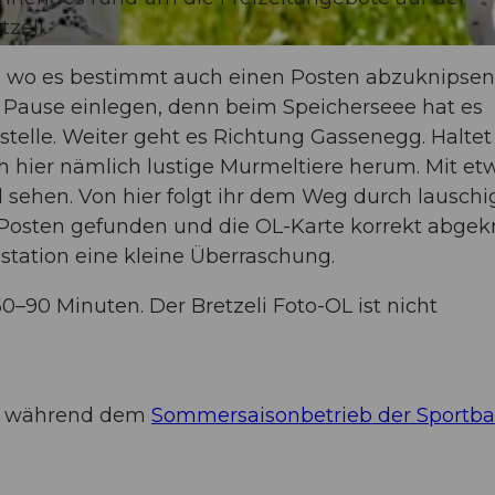
zeli.
i, wo es bestimmt auch einen Posten abzuknipsen 
e Pause einlegen, denn beim Speicherseee hat es
stelle. Weiter geht es Richtung Gassenegg. Haltet
h hier nämlich lustige Murmeltiere herum. Mit et
 sehen. Von hier folgt ihr dem Weg durch lauschi
 Posten gefunden und die OL-Karte korrekt abgek
lstation eine kleine Überraschung.
60–90 Minuten. Der Bretzeli Foto-OL ist nicht
ist während dem
Sommersaisonbetrieb der Sportb