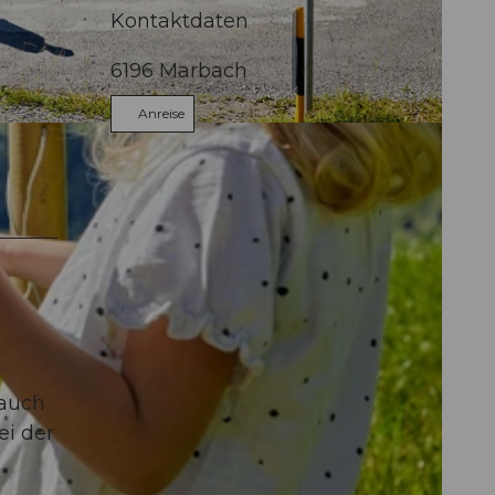
Kontaktdaten
6196
Marbach
Anreise
 auch
ei der