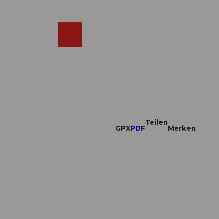
DE
ebcams
Merkzettel
Suche
Shop
Teilen
GPX
PDF
Merken