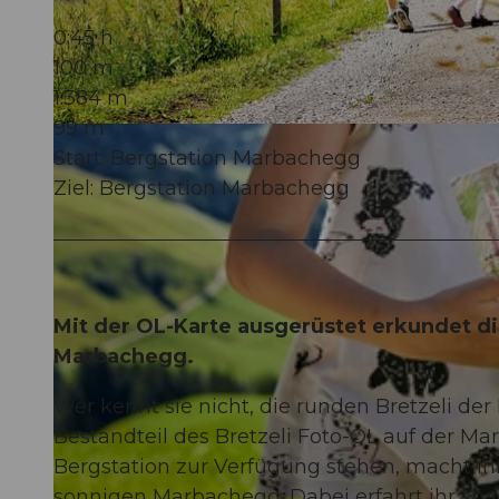
0:45 h
100 m
1.384 m
99 m
© Beat Brechbühl, UNESCO Biosphäre Entlebuch
Start: Bergstation Marbachegg
Ziel: Bergstation Marbachegg
Mit der OL-Karte ausgerüstet erkundet di
Marbachegg.
Wer kennt sie nicht, die runden Bretzeli de
Bestandteil des Bretzeli Foto-OL auf der Ma
Bergstation zur Verfügung stehen, macht ih
sonnigen Marbachegg. Dabei erfahrt ihr sp