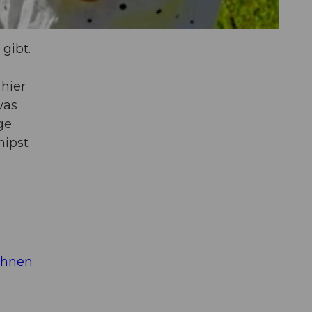
gibt.
 hier
was
ge
nipst
ahnen