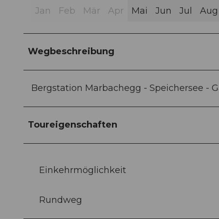
Jan
Feb
Mär
Apr
Mai
Jun
Jul
Aug
Wegbeschreibung
Bergstation Marbachegg - Speichersee - 
Toureigenschaften
Einkehrmöglichkeit
Rundweg