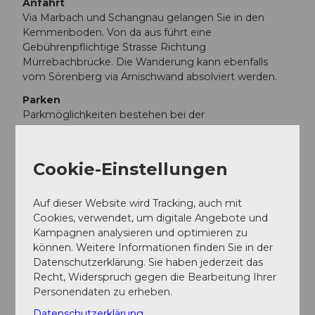
Anfahrt
Via Marbach und Schangnau gelangen Sie in den
Kemmeriboden. Von da aus führt eine
Gebührenpflichtige Strasse Richtung
Mürrebachbrücke. Die Wanderung kann ebenfalls
vom Sörenberg via Arnischwand absolviert werden.
Parken
Parkmöglichkeiten bestehen bei der
Mürebachbrücke. Sie gelangen zum Parplatz ab
Kemmeribodenbad. Das Parken ist Gebührenplichtig.
Bitte lösen Sie die Zone 1.
Cookie-Einstellungen
Öffentliche Verkehrsmittel
Mit dem ÖV gelangen Sie bis nach Kemmeriboden.
Auf dieser Website wird Tracking, auch mit
Von da gelangen Sie via Wanderweg zum
Cookies, verwendet, um digitale Angebote und
Ausgangspunkt des Chäs-Chessi-Weg. (ca. 30
Kampagnen analysieren und optimieren zu
minuten Wanderzeit)
können. Weitere Informationen finden Sie in der
Datenschutzerklärung. Sie haben jederzeit das
Weitere Infos / Links
Recht, Widerspruch gegen die Bearbeitung Ihrer
Personendaten zu erheben.
Esther und Ueli Gfeller
Datenschutzerklärung