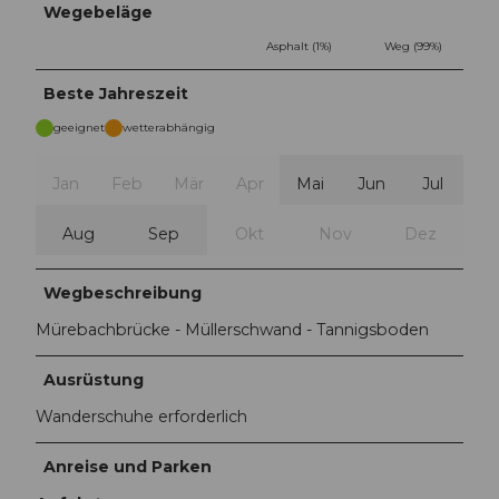
Wegebeläge
Asphalt (1%)
Weg (99%)
Beste Jahreszeit
geeignet
wetterabhängig
Jan
Feb
Mär
Apr
Mai
Jun
Jul
Aug
Sep
Okt
Nov
Dez
Wegbeschreibung
Mürebachbrücke - Müllerschwand - Tannigsboden
Ausrüstung
Wanderschuhe erforderlich
Anreise und Parken