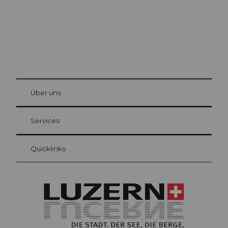
© Be
at Bre
chbü
hl
Über uns
Gästekarte Luzern
Ihre Vorteile als Übernachtungsgast
Services
Quicklinks