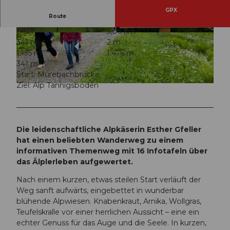
GPX
Route
1:10 h
3,06 km
© Esther Gfeller, UNESCO Biosphäre Entlebuc
© Esther Gfeller, UNESCO Biosphäre Entlebuc
341 m
2 m
h
h
1.135 m
1.476 m
341 m
Start: Mürebachbrücke
Ziel: Alp Tannigsboden
© Esther Gfeller, UNESCO Biosphäre Entlebuch
Die leidenschaftliche Alpkäserin Esther Gfeller
hat einen beliebten Wanderweg zu einem
informativen Themenweg mit 16 Infotafeln über
das Älplerleben aufgewertet.
Nach einem kurzen, etwas steilen Start verläuft der
Weg sanft aufwärts, eingebettet in wunderbar
blühende Alpwiesen. Knabenkraut, Arnika, Wollgras,
Teufelskralle vor einer herrlichen Aussicht – eine ein
echter Genuss für das Auge und die Seele. In kurzen,