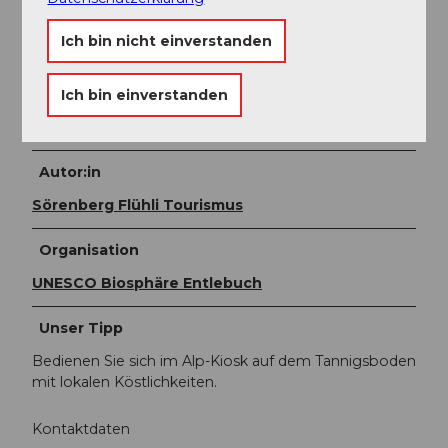
Maria Gfeller und William Zahler
Alp Tannisboden
Ich bin nicht einverstanden
6197 Schangnau
www.tannisboden.ch
Tel. Esther Gfeller 079 756 14 60
Ich bin einverstanden
Tel. Maria Gfeller 079 312 67 77
Autor:in
Sörenberg Flühli Tourismus
Organisation
UNESCO Biosphäre Entlebuch
Unser Tipp
Bedienen Sie sich im Alp-Kiosk auf dem Tannigsboden
mit lokalen Köstlichkeiten.
Kontaktdaten