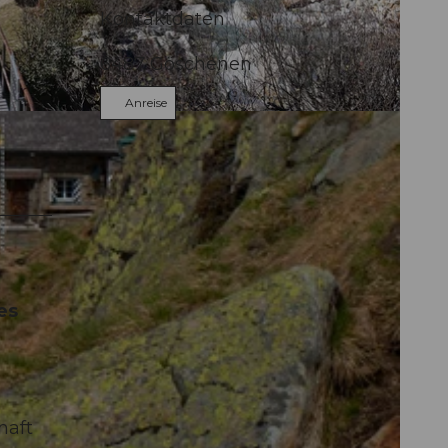
Kontaktdaten
6487
Göschenen
Anreise
es
haft