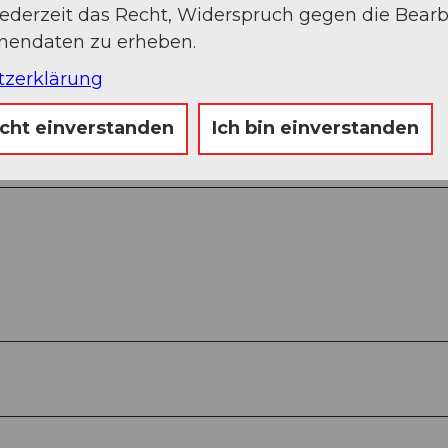
jederzeit das Recht, Widerspruch gegen die Bear
onendaten zu erheben.
elenalphütte - Chelenalptal - Göscheneralp Staus
tzerklärung
icht einverstanden
Ich bin einverstanden