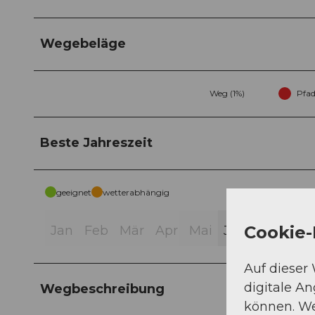
Wegebeläge
Weg (1%)
Pfad
Beste Jahreszeit
geeignet
wetterabhängig
Cookie-
Jan
Feb
Mär
Apr
Mai
Jun
Jul
Aug
Auf dieser
digitale A
Wegbeschreibung
können. We