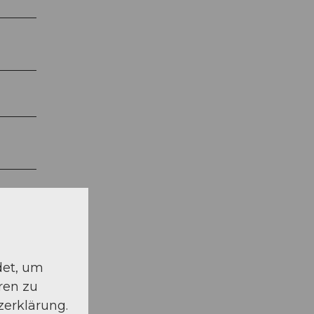
det, um
ren zu
zerklärung.