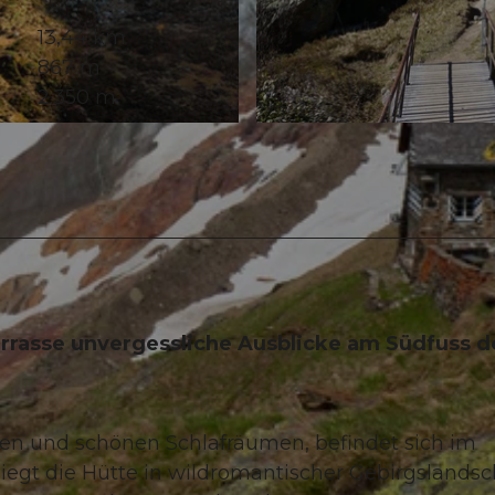
13,44 km
867 m
2.350 m
© Chantal Thiévent
terrasse unvergessliche Ausblicke am Südfuss d
uren und schönen Schlafräumen, befindet sich im
liegt die Hütte in wildromantischer Gebirgslandsc