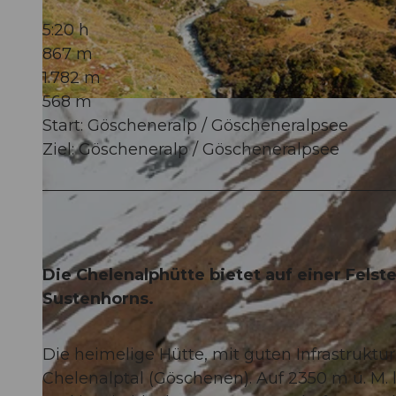
5:20 h
867 m
1.782 m
568 m
© Andermatt-Urserntal Tourismus GmbH, Ferienregion Andermatt
Start: Göscheneralp / Göscheneralpsee
Ziel: Göscheneralp / Göscheneralpsee
Die Chelenalphütte bietet auf einer Fels
Sustenhorns.
Die heimelige Hütte, mit guten Infrastrukt
Chelenalptal (Göschenen). Auf 2350 m ü. M. 