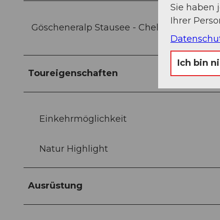
Sie haben 
Ihrer Pers
Göscheneralp Stausee - Chelenalptal - Ch
Datenschu
Ich bin n
Toureigenschaften
Einkehrmöglichkeit
Natur Highlight
Ausrüstung