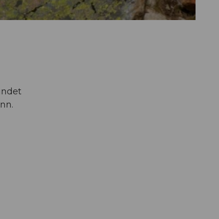
n
indet
nn.