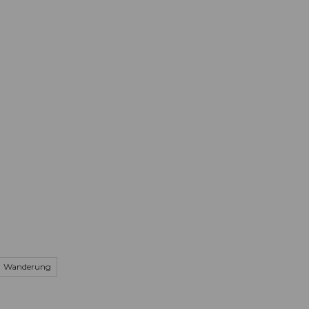
Informieren
Buchen
Business
W
Wanderung