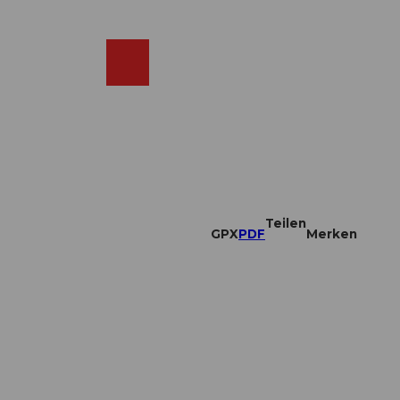
DE
ebcams
Merkzettel
Suche
Shop
Teilen
GPX
PDF
Merken