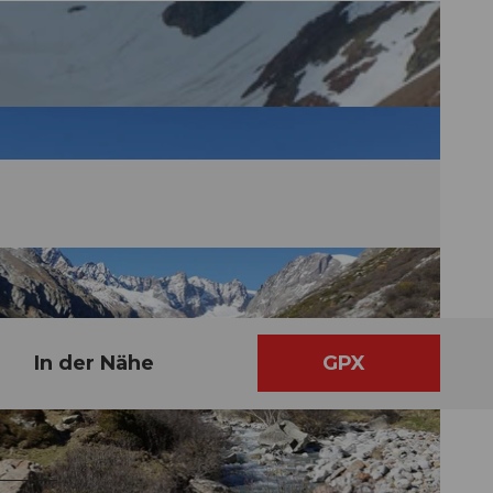
In der Nähe
GPX