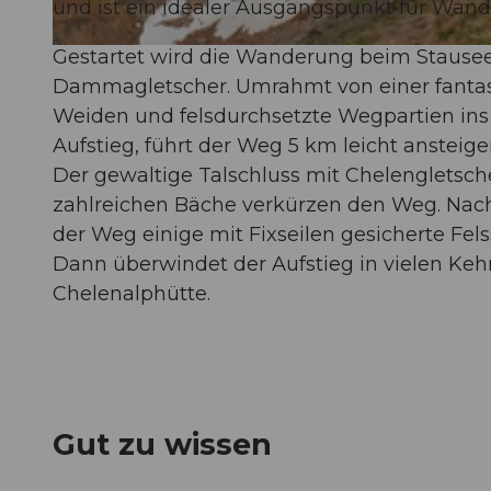
und ist ein idealer Ausgangspunkt für Wan
Gestartet wird die Wanderung beim Stause
© Ferienregion Andermatt
Dammagletscher. Umrahmt von einer fantast
Weiden und felsdurchsetzte Wegpartien ins
Aufstieg, führt der Weg 5 km leicht ansteig
Der gewaltige Talschluss mit Chelengletsche
zahlreichen Bäche verkürzen den Weg. Nac
der Weg einige mit Fixseilen gesicherte Fels
Dann überwindet der Aufstieg in vielen Kehr
Chelenalphütte.
Gut zu wissen