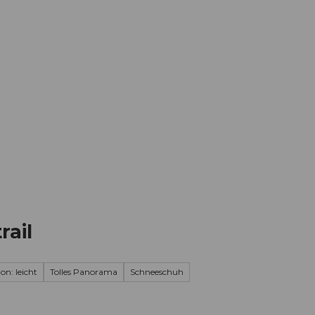
Informieren
Buchen
Business
W
ail
on: leicht
Tolles Panorama
Schneeschuh