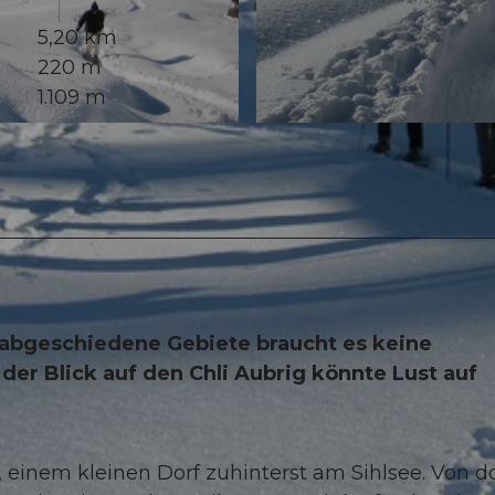
5,20 km
220 m
1.109 m
© Einsiedeln-Ybrig-Zürichsee
abgeschiedene Gebiete braucht es keine
der Blick auf den Chli Aubrig könnte Lust auf
 einem kleinen Dorf zuhinterst am Sihlsee. Von dor