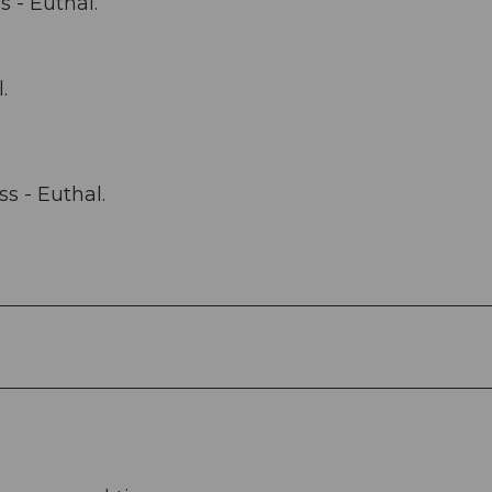
 - Euthal.
.
s - Euthal.