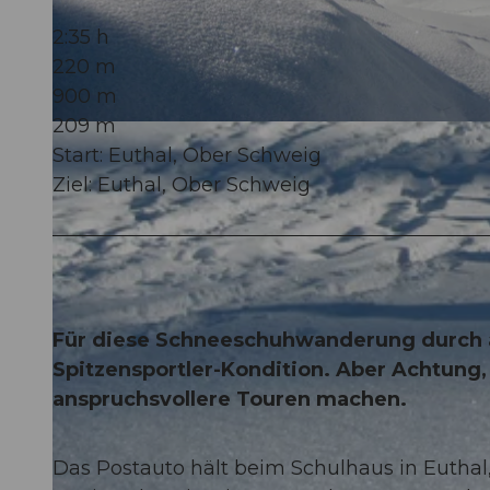
2:35 h
220 m
900 m
209 m
© Einsiedeln-Ybrig-Zürichsee
Start: Euthal, Ober Schweig
Ziel: Euthal, Ober Schweig
Für diese Schneeschuhwanderung durch 
Spitzensportler-Kondition. Aber Achtung, 
anspruchsvollere Touren machen.
Das Postauto hält beim Schulhaus in Euthal,