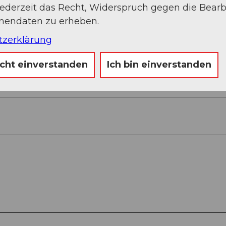
jederzeit das Recht, Widerspruch gegen die Bear
onendaten zu erheben.
chtung Chrummflüeli - Punkt 1109 - Untere
tzerklärung
ber Schweig
icht einverstanden
Ich bin einverstanden