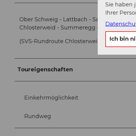
Sie haben 
Ihrer Pers
Ober Schweig - Lattbach - Sagenweid - Ri
Datenschu
Chlosterweid - Summeregg - Lattbach - O
Ich bin n
(SVS-Rundroute Chlosterweid SZ 002)
Toureigenschaften
Einkehrmöglichkeit
Rundweg