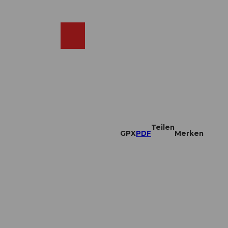
DE
ebcams
Merkzettel
Suche
Shop
Teilen
GPX
PDF
Merken