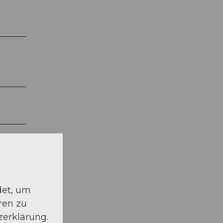
det, um
ren zu
zerklärung.