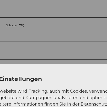
Schotter (7%)
Einstellungen
Sep
Okt
Nov
Dez
 Website wird Tracking, auch mit Cookies, verwen
ngebote und Kampagnen analysieren und optimie
itere Informationen finden Sie in der Datenschut