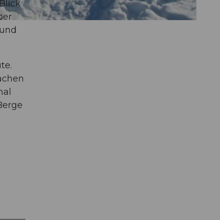
Blick
ber
 und
te.
achen
hal
Berge