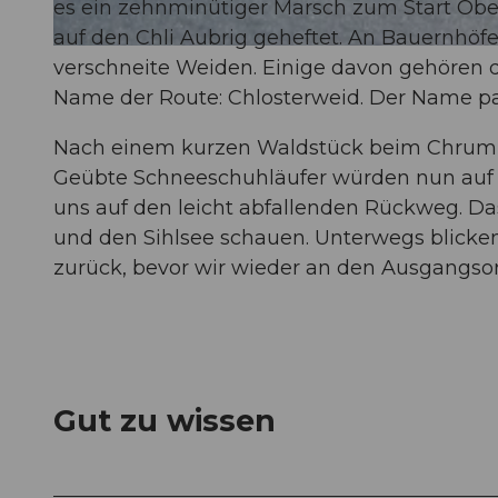
es ein zehnminütiger Marsch zum Start Ober S
auf den Chli Aubrig geheftet. An Bauernhöfe
© Einsiedeln-Ybrig-Zürichsee
verschneite Weiden. Einige davon gehören 
Name der Route: Chlosterweid. Der Name pass
Nach einem kurzen Waldstück beim Chrummf
Geübte Schneeschuhläufer würden nun auf 
uns auf den leicht abfallenden Rückweg. Das
und den Sihlsee schauen. Unterwegs blicken 
zurück, bevor wir wieder an den Ausgangso
Gut zu wissen