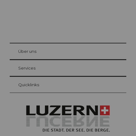
© Be
at Bre
chbü
hl
Über uns
Gästekarte Luzern
Ihre Vorteile als Übernachtungsgast
Services
Quicklinks