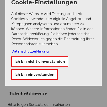
Cookie-Einstellungen
Hier gehts zum Fahrplan
Auf dieser Website wird Tracking, auch mit
Autor:in
Cookies, verwendet, um digitale Angebote und
Gäste-Service Rigi
Kampagnen analysieren und optimieren zu
können. Weitere Informationen finden Sie in der
Datenschutzerklärung. Sie haben jederzeit das
Organisation
Recht, Widerspruch gegen die Bearbeitung Ihrer
Gäste-Service Rigi
Personendaten zu erheben.
Datenschutzerklärung
Unser Tipp
Ich bin nicht einverstanden
Rigi Klösterli ist der Verkehrsknotenpunkt für alle
Schlitten- & Skibegeisterten. Mit dem Schlittentaxi,
besser bekannt unter dem Namen Sportpendel-Zug,
Ich bin einverstanden
reisen Sie wieder nach oben zum Kulm-Gipfel.
Sicherheitshinweise
Bitte folgen Sie stets den markierten