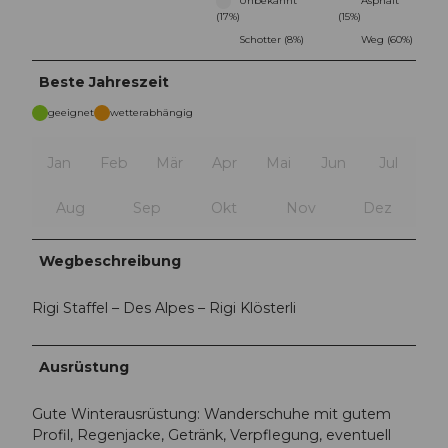
Unbekannt
Asphalt
(17%)
(15%)
Schotter (8%)
Weg (60%)
Beste Jahreszeit
geeignet
wetterabhängig
Jan
Feb
Mär
Apr
Mai
Jun
Jul
Aug
Sep
Okt
Nov
Dez
Wegbeschreibung
Rigi Staffel – Des Alpes – Rigi Klösterli
Ausrüstung
Gute Winterausrüstung: Wanderschuhe mit gutem
Profil, Regenjacke, Getränk, Verpflegung, eventuell