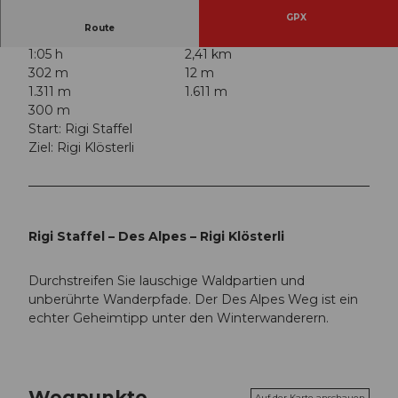
GPX
Route
1:05 h
2,41 km
302 m
12 m
1.311 m
1.611 m
300 m
Start: Rigi Staffel
Ziel: Rigi Klösterli
Rigi Staffel – Des Alpes – Rigi Klösterli
Durchstreifen Sie lauschige Waldpartien und
unberührte Wanderpfade. Der Des Alpes Weg ist ein
echter Geheimtipp unter den Winterwanderern.
Wegpunkte
Auf der Karte anschauen