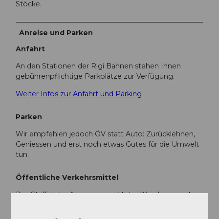
Stöcke.
Anreise und Parken
Anfahrt
An den Stationen der Rigi Bahnen stehen Ihnen
gebührenpflichtige Parkplätze zur Verfügung.
Weiter Infos zur Anfahrt und Parking
Parken
Wir empfehlen jedoch ÖV statt Auto: Zurücklehnen,
Geniessen und erst noch etwas Gutes für die Umwelt
tun.
Öffentliche Verkehrsmittel
Rigi Staffel, der Ausgangspunkt der Wanderung, ist via
Goldau oder Vitznau mit der Zahnradbahn erreichbar.