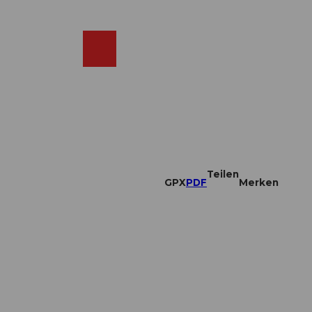
DE
ebcams
Merkzettel
Suche
Shop
Teilen
GPX
PDF
Merken