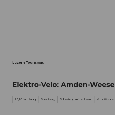
Z
ungen
Webcams
Gästekarte
u
m
Die Stadt
Die Erlebnisregion
I
n
h
a
l
t
Luzern Tourismus
Elektro-Velo: Amden-Weese
76,93 km lang
Rundweg
Schwierigkeit: schwer
Kondition: 