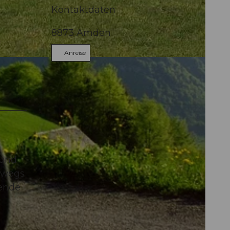
Kontaktdaten
8873
Amden
Anreise
 und
erwegs
bende