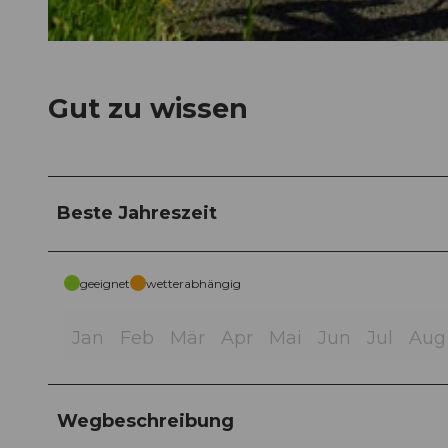
© Heidiland Tourismus
Gut zu wissen
Beste Jahreszeit
geeignet
wetterabhängig
Jan
Feb
Mär
Apr
Mai
Jun
Jul
Aug
Wegbeschreibung