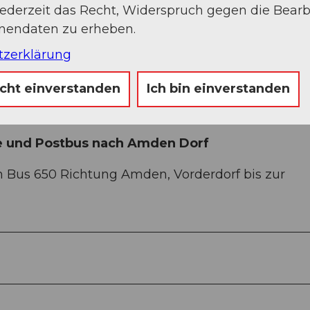
jederzeit das Recht, Widerspruch gegen die Bear
/Amden. Folgen Sie der Beschilderung nach Am
onendaten zu erheben.
tzerklärung
ist Info in Amden vorhanden (kostenpflichtig).
icht einverstanden
Ich bin einverstanden
e und Postbus nach Amden Dorf
m Bus 650 Richtung Amden, Vorderdorf bis zur