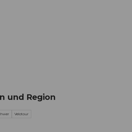
Informieren
Buchen
Business
W
n und Region
schwer
Velotour