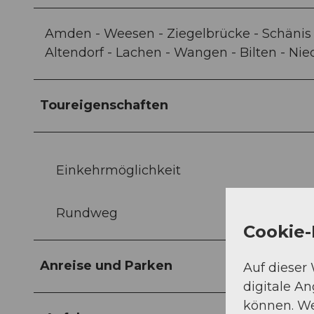
Amden - Weesen - Ziegelbrücke - Schänis -
Altendorf - Lachen - Wangen - Bilten - Ni
Toureigenschaften
Einkehrmöglichkeit
Rundweg
Cookie-
Anreise und Parken
Auf dieser
digitale A
können. We