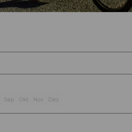
Sep
Okt
Nov
Dez