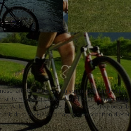
76,93 km
596 m
908 m
© Heidiland Tourismus
ndschaft «er-fahren», sich von neuen Eindrücken
gemähte Heu oder blühenden Flieder riechen, unt
se des Walensee's und des Zürichsee's, atemberau
: mit dem FLYER wird das Auskunschaften dieser
.