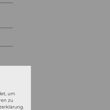
det, um
ren zu
zerklärung.