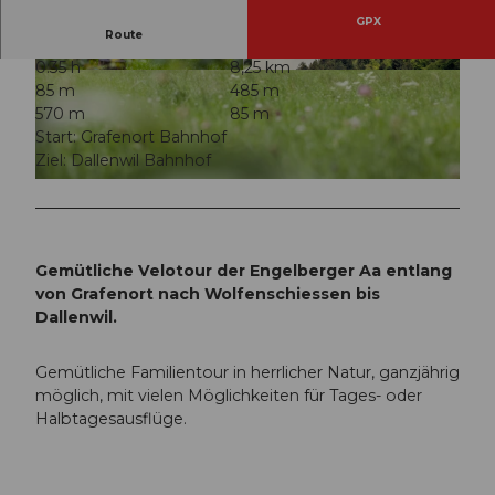
GPX
Route
0:35 h
8,25 km
© Nidwalden Tourismus
© Christina Bucher, Nidwalden Tourismus
85 m
485 m
570 m
85 m
Start: Grafenort Bahnhof
Ziel: Dallenwil Bahnhof
© Hof Neufallenbach, Nidwalden Tourismus
Gemütliche Velotour der Engelberger Aa entlang
von Grafenort nach Wolfenschiessen bis
Dallenwil.
Gemütliche Familientour in herrlicher Natur, ganzjährig
möglich, mit vielen Möglichkeiten für Tages- oder
Halbtagesausflüge.