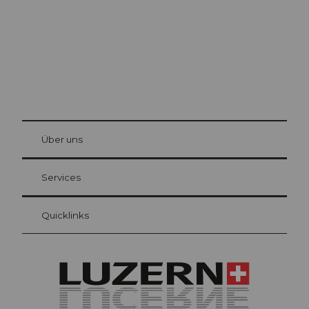
© Be
at Bre
chbü
hl
Über uns
Gästekarte Luzern
Ihre Vorteile als Übernachtungsgast
Services
Quicklinks