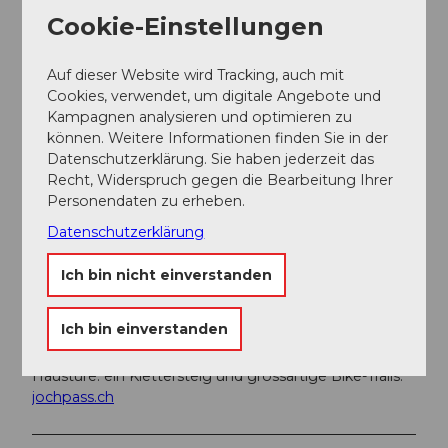
Cookie-Einstellungen
Autor:in
Auf dieser Website wird Tracking, auch mit
Nidwalden Tourismus
Cookies, verwendet, um digitale Angebote und
Kampagnen analysieren und optimieren zu
Organisation
können. Weitere Informationen finden Sie in der
Datenschutzerklärung. Sie haben jederzeit das
Nidwalden Tourismus
Recht, Widerspruch gegen die Bearbeitung Ihrer
Personendaten zu erheben.
Unser Tipp
Datenschutzerklärung
Kulinarik-Tipp auf dem Berg
Ich bin nicht einverstanden
Bärghuis Jochpass, Engelberg
Auf dem Jochpass gibt es schmachkhafte Gerichte,
Ich bin einverstanden
die zum Geniessen und Kräftesammeln einladen. Hier
erlebt man die Natur pur und Action direkt vor der
Haustüre: ein Klettersteig und grossartige Bike-Trails.
jochpass.ch