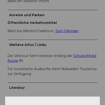
Bikes ein Velolicht Pflicht.
Anreise und Parken
Öffentliche Verkehrsmittel
Bahn bis Bahnhof Grafenort.
Zum Fahrplan
Weitere Infos / Links
Die Velotour führt teilweise entlang der
SchweizMobil
Route
85.
Für touristische Auskünfte steht Nidwalden Tourismus
zur Verfügung
Literatur
Die Broschüre «Velotouren in Ob- und Nidwalden» ist
bei
Nidwalden Tourismus
erhältlich.