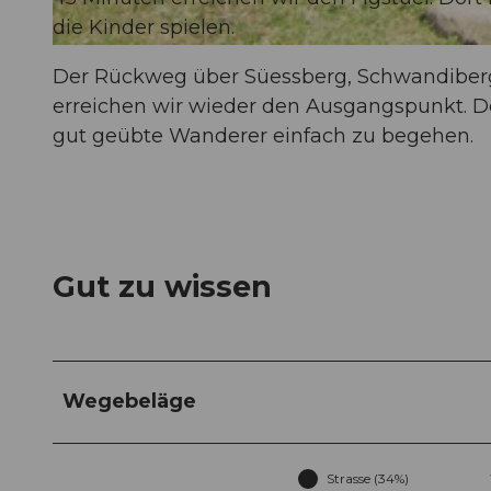
die Kinder spielen.
© Gesundheitsförderung Uri, gesundheitsfoerderung-uri.ch |
CC-BY
Der Rückweg über Süessberg, Schwandiberg,
erreichen wir wieder den Ausgangspunkt. D
gut geübte Wanderer einfach zu begehen.
Gut zu wissen
Wegebeläge
Strasse (34%)