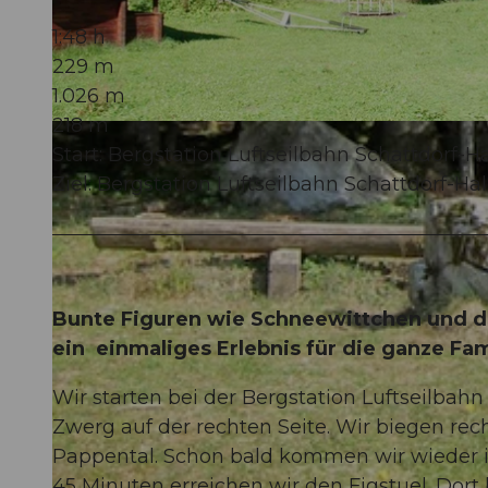
1:48 h
229 m
1.026 m
218 m
© Gesundheitsförderung Uri, gesundheitsfoerderung-uri.ch |
CC-BY
Start: Bergstation Luftseilbahn Schattdorf-Ha
Ziel: Bergstation Luftseilbahn Schattdorf-Hal
Bunte Figuren wie Schneewittchen und d
ein einmaliges Erlebnis für die ganze Fam
Wir starten bei der Bergstation Luftseilbah
Zwerg auf der rechten Seite. Wir biegen re
Pappental. Schon bald kommen wir wieder 
45 Minuten erreichen wir den Figstuel. Dort 