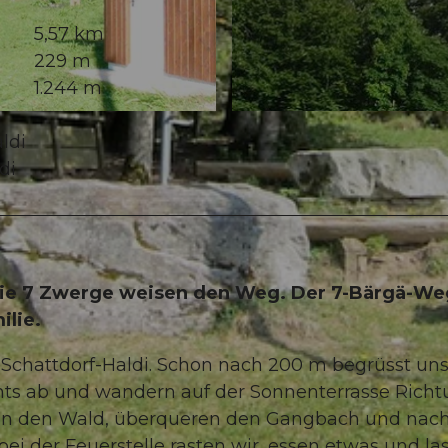
5,57 km
229 m
1.244 m
© Berghasu Oberfeld, berghaus-oberfeld.ch |
CC-BY
ldi
di
ie 7 Zwerge weisen den Weg. Der 7-Bärgä-Weg
ilie.
n Schattdorf-Haldi. Schon nach 200 m begrüsst uns
chts ab und wandern auf der Sonnenterrasse Rich
in den Wald, überqueren den Gangbach und nac
bei der Feuerstelle rasten wir, essen etwas und la