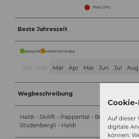
Pfad (21%)
Beste Jahreszeit
geeignet
wetterabhängig
Jan
Feb
Mär
Apr
Mai
Jun
Jul
Aug
Wegbeschreibung
Cookie-
Haldi - Skilift - Pappental - Brücke Gangb
Auf dieser
Studenbergli - Haldi
digitale A
können. We