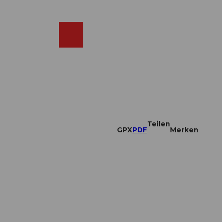
DE
ebcams
Merkzettel
Suche
Shop
Teilen
GPX
PDF
Merken