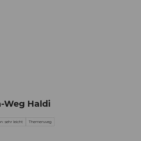
Informieren
Buchen
Business
W
-Weg Haldi
n: sehr leicht
Themenweg