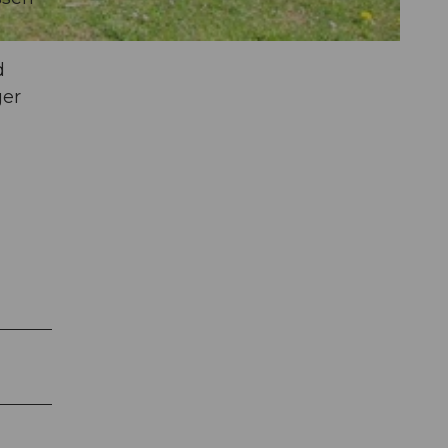
d
ger