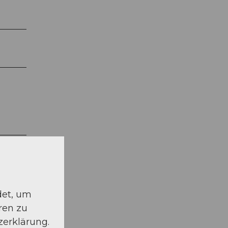
det, um
ren zu
zerklärung.