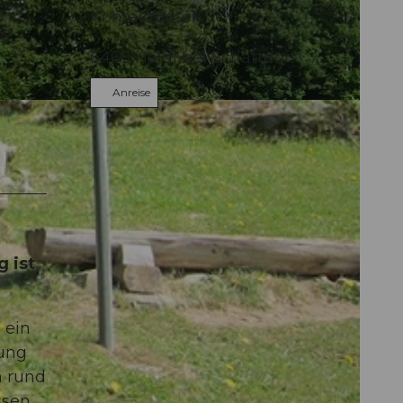
Kontaktdaten
6469
Haldi bei Schattdorf
Anreise
 ist
 ein
tung
h rund
ssen