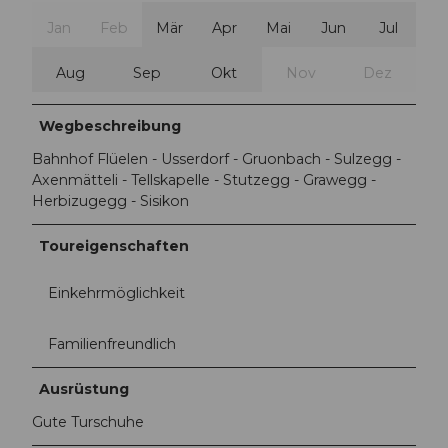
Jan
Feb
Mär
Apr
Mai
Jun
Jul
Aug
Sep
Okt
Nov
Dez
Wegbeschreibung
Bahnhof Flüelen - Usserdorf - Gruonbach - Sulzegg -
Axenmätteli - Tellskapelle - Stutzegg - Grawegg -
Herbizugegg - Sisikon
Toureigenschaften
Einkehrmöglichkeit
Familienfreundlich
Ausrüstung
Gute Turschuhe