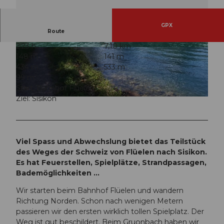
GPX
Route
2:23 h
7,10 km
© Markus Fehlmann, Verein Urner Wanderwege
© Markus Fehlmann, Verein Urner Wanderwege
148 m
141 m
|
CC-BY
|
CC-BY
434 m
533 m
99 m
Start: Bahnhof Flüelen
Ziel: Sisikon
© Sanna Laurén, Verein Urner Wanderwege |
CC-BY
Viel Spass und Abwechslung bietet das Teilstück
des Weges der Schweiz von Flüelen nach Sisikon.
Es hat Feuerstellen, Spielplätze, Strandpassagen,
Bademöglichkeiten ...
Wir starten beim Bahnhof Flüelen und wandern
Richtung Norden. Schon nach wenigen Metern
passieren wir den ersten wirklich tollen Spielplatz. Der
Weg ist gut beschildert. Beim Gruonbach haben wir