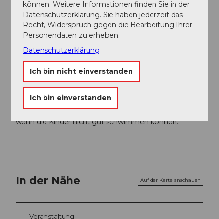
können. Weitere Informationen finden Sie in der
Verein Urner Wanderwege
Datenschutzerklärung. Sie haben jederzeit das
Recht, Widerspruch gegen die Bearbeitung Ihrer
Personendaten zu erheben.
Unser Tipp
Datenschutzerklärung
Vor der Tellsplatte passieren wir das Glockenspiel. Das
Glockenspiel ist tagsüber zu jeder vollen Stunde für 10
Ich bin nicht einverstanden
Minuten in Betrieb.
Sicherheitshinweise
Ich bin einverstanden
Beaufsichtgen Sie die Kinder bei direktem Seezugang,
wenn die Kinder nicht gut schwimmen können.
In der Nähe
Auf der Karte anschauen
Veranstaltung