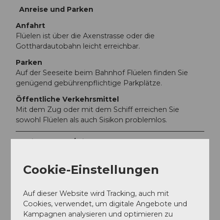
Anreise und Parken
Anfahrt
Flüelen ist über die Axenstrasse oder die
Gotthardautobahn leicht erreichbar.
Parken
Auf der Seeseite beim Bahnhof Flüelen finden Sie
genügend gebührenpflichtige Parkplätze.
Öffentliche Verkehrsmittel
Mit dem Zug oder mit dem Schiff erreichen Sie
sowohl Flüelen als auch Sisikon problemlos.
Weitere Infos / Links
Hier erfahren Sie mehr zu den Spielplätzen!
Cookie-Einstellungen
Autor:in
Auf dieser Website wird Tracking, auch mit
Markus Fehlmann
Cookies, verwendet, um digitale Angebote und
Kampagnen analysieren und optimieren zu
Organisation