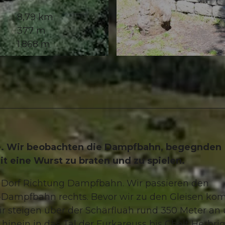
8,79 km
377 m
1.868 m
© Gesundheitsförderung Uri, gesundheitsfoerderung-u
e. Wir beobachten die Dampfbahn, begegnden
 eine Wurst zu braten und zu spielen.
Dorf Richtung Dampfbahn. Wir passieren den
ks-Dampfbahn rechts. Bevor wir zu den Gleisen k
ir steigen über der Schärfluäh rund 350 Meter an
hinein in das Tal der Furkareuss bis Chalt Herbrig