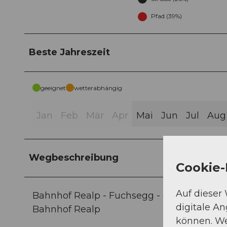
Pfad (39%)
Beste Jahreszeit
geeignet
wetterabhängig
Jan
Feb
Mär
Apr
Mai
Jun
Jul
Aug
Wegbeschreibung
Cookie-
Auf dieser
Bahnhof Realp - Fuchsegg - Chalt Herbrig -
digitale A
Bahnhof Realp
können. We