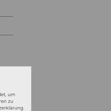
det, um
ren zu
zerklärung.