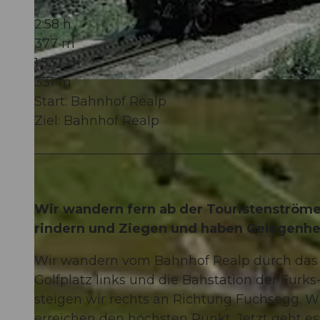
2:58 h
377 m
1.537 m
331 m
© Markus Fehlmann, realp.ch |
CC-BY
Start: Bahnhof Realp
Ziel: Bahnhof Realp
Wir wandern fern ab der Touristenström
rindern und Ziegen und haben Gelegenheit
Wir wandern vom Bahnhof Realp durch das 
Golfplatz links und die Bahstation der Fur
steigen wir rechts an Richtung Fuchsegg. W
erreichen den höchsten Punkt. Jetzt geht es 