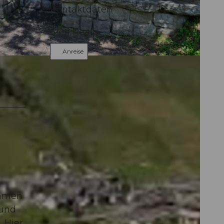
Kontaktdaten
6491
Realp
Anreise
ri.ch, DANIEL A. REGLI |
CC-BY
ommen
 und
. Hier