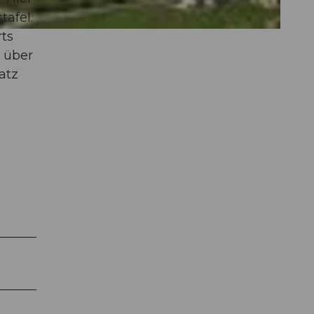
tafel.
ts
 über
atz