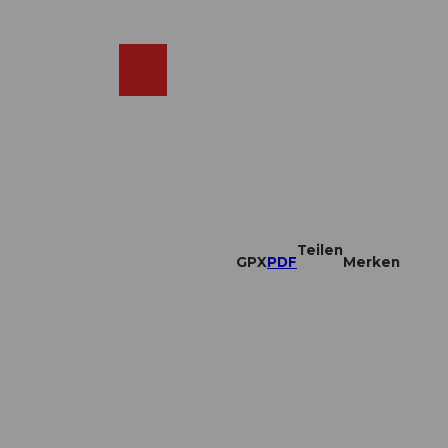
DE
ebcams
Merkzettel
Suche
Shop
Teilen
GPX
PDF
Merken