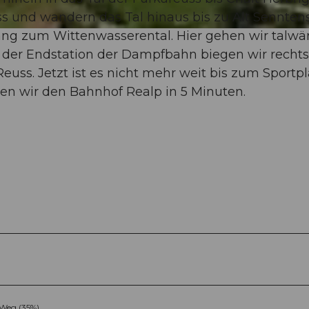
s und wandern das Tal hinaus bis zu Alt Senntens
ang zum Wittenwasserental. Hier gehen wir talwär
 der Endstation der Dampfbahn biegen wir rechts
uss. Jetzt ist es nicht mehr weit bis zum Sportpl
chen wir den Bahnhof Realp in 5 Minuten.
Weg (35%)