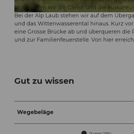
überqueren wir die Gleise und die Furkareus
Bei der Alp Laub stehen wir auf dem Überg
© Realp , realp.ch |
CC-BY
und das Wittenwasserental hinaus. Kurz vor
eine Grosse Brücke ab und überqueren die Re
und zur Familienfeuerstelle. Von hier errei
Gut zu wissen
Wegebeläge
Strasse (26%)