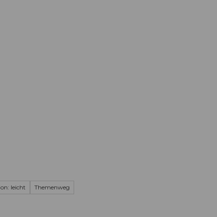
Informieren
Buchen
Business
W
on: leicht
Themenweg