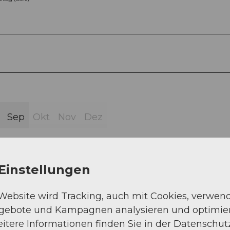
Sep
Okt
Nov
Dez
Einstellungen
 Website wird Tracking, auch mit Cookies, verwen
 Alt Senntenstafel - Alp Laub - Sportplatz Realp -
ngebote und Kampagnen analysieren und optimie
itere Informationen finden Sie in der Datenschut