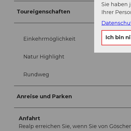
Sie haben 
Toureigenschaften
Ihrer Pers
Datenschu
Ich bin n
Einkehrmöglichkeit
Natur Highlight
Rundweg
Anreise und Parken
Anfahrt
Realp erreichen Sie, wenn Sie von Gösch