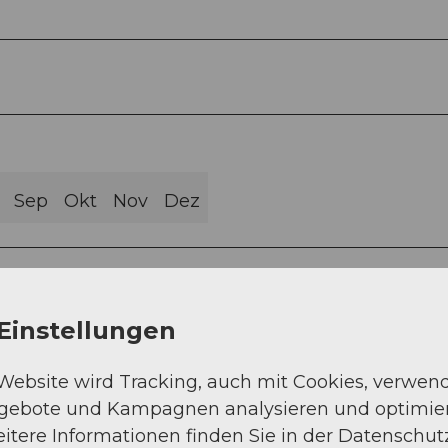
Sep
Okt
Nov
Dez
Einstellungen
ebli von dort Abzweigen zum Napf (oder direkt
 Website wird Tracking, auch mit Cookies, verwen
hern Bad
ngebote und Kampagnen analysieren und optimie
itere Informationen finden Sie in der Datenschut