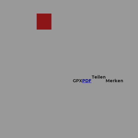
DE
ebcams
Merkzettel
Suche
Shop
Teilen
GPX
PDF
Merken