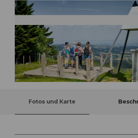
© Willisau Tourismus, Willisau Tourismus |
CC-BY-ND
Fotos und Karte
Besch