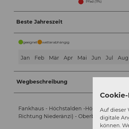
Pfad (11%)
Beste Jahreszeit
geeignet
wetterabhängig
Jan
Feb
Mär
Apr
Mai
Jun
Jul
Aug
Wegbeschreibung
Cookie-
Fankhaus - Höchstalden -Höhstullen - Grü
Auf dieser
Richtung Niederänzi) - Oberbadegg - Lut
digitale A
können. We