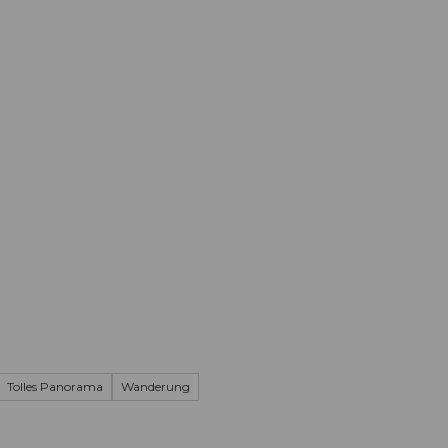
Informieren
Buchen
Business
W
Tolles Panorama
Wanderung