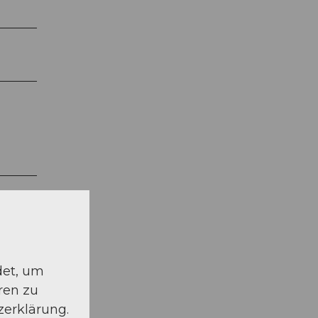
det, um
ren zu
zerklärung.