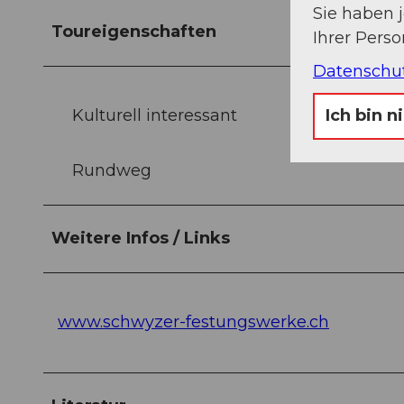
Sie haben 
Toureigenschaften
Ihrer Pers
Datenschu
Kulturell interessant
Ich bin n
Rundweg
Weitere Infos / Links
www.schwyzer-festungswerke.ch