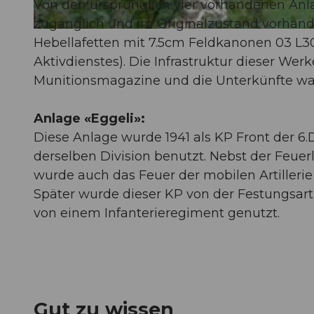
Von den ursprünglich vier vorhandenen Anla
zugänglich und im Originalzustand vorhand
© Schwyzer Wanderwege
Hebellafetten mit 7.5cm Feldkanonen 03 L30
Aktivdienstes). Die Infrastruktur dieser Wer
Munitionsmagazine und die Unterkünfte wa
Anlage «Eggeli»:
Diese Anlage wurde 1941 als KP Front der 6.
derselben Division benutzt. Nebst der Feue
wurde auch das Feuer der mobilen Artillerie 
Später wurde dieser KP von der Festungsartil
von einem Infanterieregiment genutzt.
Gut zu wissen