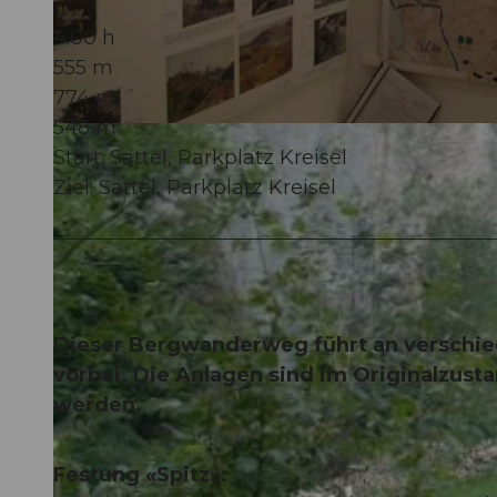
4:00 h
555 m
774 m
548 m
© Schwyzer Wanderwege
Start: Sattel, Parkplatz Kreisel
Ziel: Sattel, Parkplatz Kreisel
Dieser Bergwanderweg führt an verschi
vorbei. Die Anlagen sind im Originalzust
werden.
Festung «Spitz»: