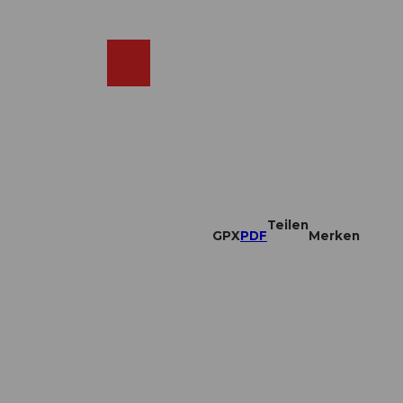
DE
ebcams
Merkzettel
Suche
Shop
Teilen
GPX
PDF
Merken