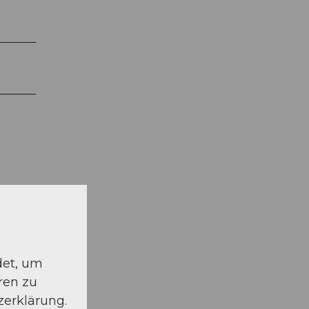
det, um
ren zu
zerklärung.