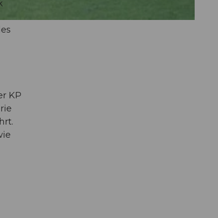
k
des
er KP
rie
hrt.
wie