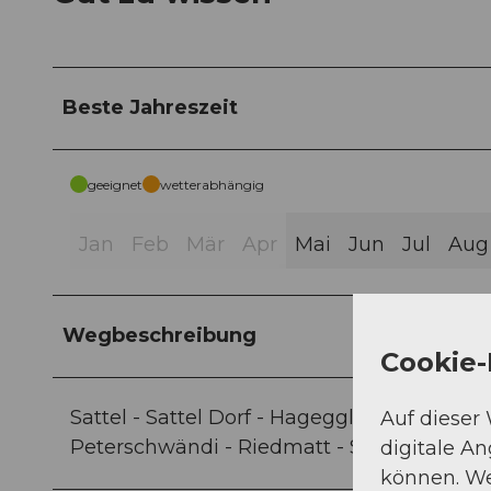
Beste Jahreszeit
geeignet
wetterabhängig
Jan
Feb
Mär
Apr
Mai
Jun
Jul
Aug
Wegbeschreibung
Cookie-
Sattel - Sattel Dorf - Hageggli - Schornenr
Auf dieser
Peterschwändi - Riedmatt - Sattel
digitale A
können. We