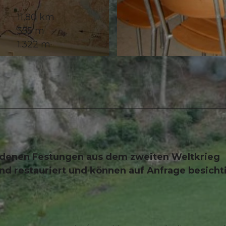
11,80 km
555 m
1.322 m
© Schwyzer Wanderwege
edenen Festungen aus dem zweiten Weltkrieg
and restauriert und können auf Anfrage besicht