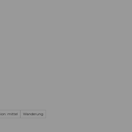
Informieren
Buchen
Business
W
ion: mittel
Wanderung