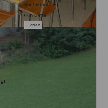
Kontaktdaten
6417
Sattel
Anreise
igt