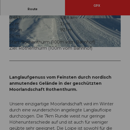
GPX
Route
0:45 h
6,88 km
© Erlebnisregion Mythen
© Erlebnisregion Mythen
22 m
21 m
901 m
921 m
20 m
Start: Rothenthurm (100m vom Bahnhof)
Ziel: Rothenthurm (100m vom Bahnhof)
© Erlebnisregion Mythen
Langlaufgenuss vom Feinsten durch nordisch
anmutendes Gelände in der geschützten
Moorlandschaft Rothenthurm.
Unsere einzigartige Moorlandschaft wird im Winter
durch eine wunderschön angelegte Langlaufloipe
durchzogen. Die 7km Runde weist nur geringe
Höhenunterschiede auf und ist auch für weniger
geübte sehr geeignet. Die Loipe ist sowohl für die