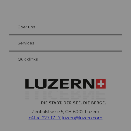
© Be
at Bre
chbü
hl
Über uns
Gästekarte Luzern
Ihre Vorteile als Übernachtungsgast
Services
Quicklinks
Zentralstrasse 5, CH-6002 Luzern
+41 41 227 17 17
,
luzern@luzern.com