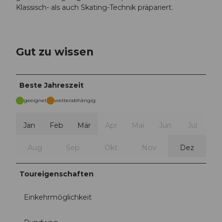
Klassisch- als auch Skating-Technik präpariert.
Gut zu wissen
Beste Jahreszeit
geeignet
wetterabhängig
Jan
Feb
Mär
Apr
Mai
Jun
Jul
Aug
Sep
Okt
Nov
Dez
Toureigenschaften
Einkehrmöglichkeit