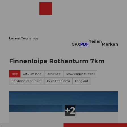
Z
u
Webcams
Merkzettel
Suche
Menü
Shop
m
I
n
h
a
Luzern Tourismus
Teilen
l
GPX
PDF
Merken
t
Finnenloipe Rothenturm 7km
Tipp
6,88 km lang
Rundweg
Schwierigkeit: leicht
Kondition: sehr leicht
Tolles Panorama
Langlauf