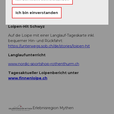
Erlebnisregion Mythen
Ich bin einverstanden
Unser Tipp
Loipen-Hit Schwyz
Auf die Loipe mit einer Langlauf-Tageskarte inkl.
bequemer Hin- und Rückfahrt:
https://unterwegs.sob.ch/de/stories/loipen-hit
Langlaufunterricht
www.nordic-sportshop-rothenthurm.ch
Tagesaktueller Loipenbericht unter
www.finnenloipe.ch
Erlebnisregion Mythen