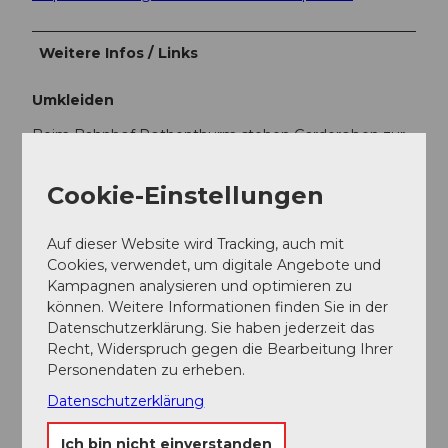
Weitere Infos / Links
Umkleiden
Beim Bahnhof Rothenthurm stehen Garderoben zur
Verfügung:
Cookie-Einstellungen
Umkleidemöglichkeit
abschliessbare Garderobenkästchen
WC
Auf dieser Website wird Tracking, auch mit
Cookies, verwendet, um digitale Angebote und
Loipenzustand und Webcam
unter
Kampagnen analysieren und optimieren zu
www.finnenloipe.ch
können. Weitere Informationen finden Sie in der
Datenschutzerklärung. Sie haben jederzeit das
Autor:in
Recht, Widerspruch gegen die Bearbeitung Ihrer
Personendaten zu erheben.
Finnenloipe / Schwyzer Wanderwege
Datenschutzerklärung
Organisation
Ich bin nicht einverstanden