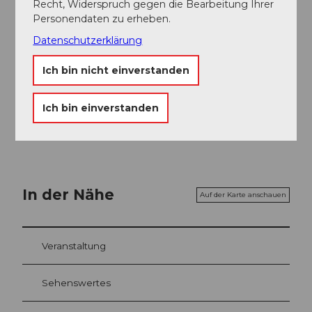
Recht, Widerspruch gegen die Bearbeitung Ihrer
Personendaten zu erheben.
Engelberg-Titlis Tourismus
Datenschutzerklärung
Unser Tipp
Ich bin nicht einverstanden
Ein kulinarischer Stop im
Hotel Restaurant Bänklialp
lohnt sich in jedem Fall.
Ich bin einverstanden
In der Nähe
Auf der Karte anschauen
Veranstaltung
Sehenswertes