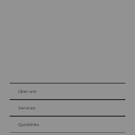
Ausflugstipps in
Luzern
Die Stadt. Der See. Die Berge.
© Be
at Bre
chbü
hl
Über uns
Gästekarte Luzern
Ihre Vorteile als Übernachtungsgast
Services
Quicklinks