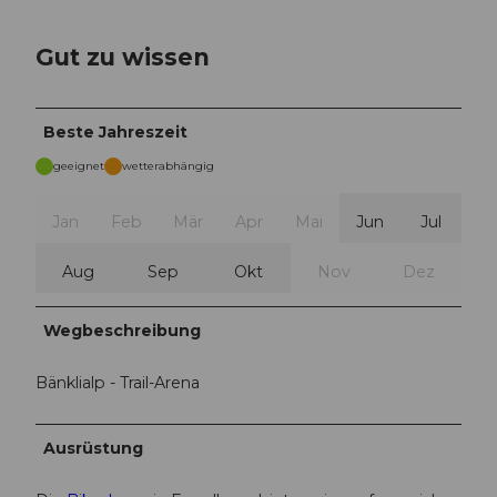
Gut zu wissen
Beste Jahreszeit
geeignet
wetterabhängig
Jan
Feb
Mär
Apr
Mai
Jun
Jul
Aug
Sep
Okt
Nov
Dez
Wegbeschreibung
Bänklialp - Trail-Arena
Ausrüstung