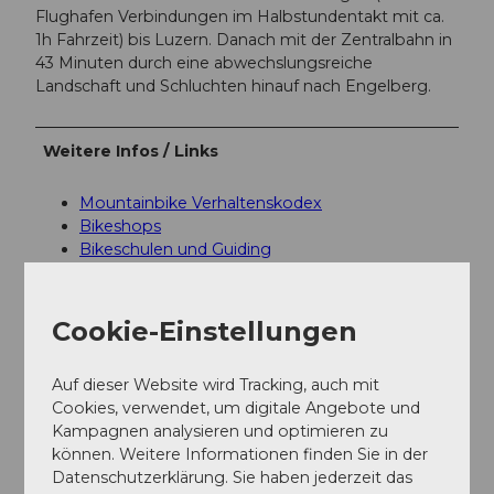
Flughafen Verbindungen im Halbstundentakt mit ca.
1h Fahrzeit) bis Luzern. Danach mit der Zentralbahn in
43 Minuten durch eine abwechslungsreiche
Landschaft und Schluchten hinauf nach Engelberg.
Weitere Infos / Links
Mountainbike Verhaltenskodex
Bikeshops
Bikeschulen und Guiding
Bikehotels
Bikefreundliche Betriebe
Bike Transport
Cookie-Einstellungen
Bike wash
Auf dieser Website wird Tracking, auch mit
Autor:in
Cookies, verwendet, um digitale Angebote und
Kampagnen analysieren und optimieren zu
Engelberg - Titlis Tourismus
können. Weitere Informationen finden Sie in der
Datenschutzerklärung. Sie haben jederzeit das
Organisation