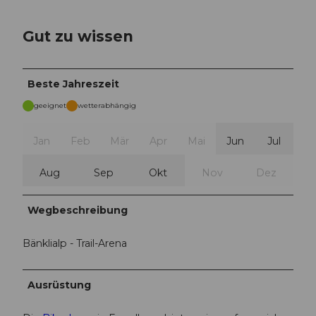
Gut zu wissen
Beste Jahreszeit
geeignet
wetterabhängig
Jan
Feb
Mär
Apr
Mai
Jun
Jul
Aug
Sep
Okt
Nov
Dez
Wegbeschreibung
Bänklialp - Trail-Arena
Ausrüstung