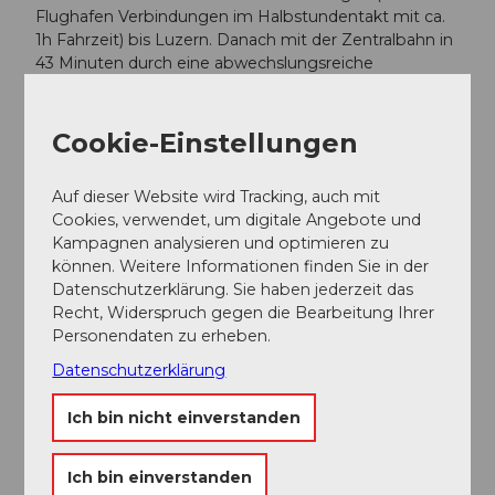
Flughafen Verbindungen im Halbstundentakt mit ca.
1h Fahrzeit) bis Luzern. Danach mit der Zentralbahn in
43 Minuten durch eine abwechslungsreiche
Landschaft und Schluchten hinauf nach Engelberg.
Cookie-Einstellungen
Weitere Infos / Links
Auf dieser Website wird Tracking, auch mit
Mountainbike Verhaltenskodex
Cookies, verwendet, um digitale Angebote und
Bikeshops
Kampagnen analysieren und optimieren zu
Bikeschulen und Guiding
können. Weitere Informationen finden Sie in der
Bikehotels
Datenschutzerklärung. Sie haben jederzeit das
Bikefreundliche Betriebe
Recht, Widerspruch gegen die Bearbeitung Ihrer
Bike Transport
Personendaten zu erheben.
Bike wash
Datenschutzerklärung
Autor:in
Ich bin nicht einverstanden
Engelberg - Titlis Tourismus
Ich bin einverstanden
Organisation