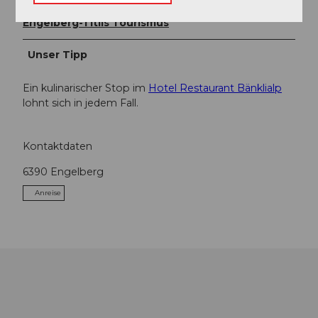
Engelberg-Titlis Tourismus
Unser Tipp
Ein kulinarischer Stop im
Hotel Restaurant Bänklialp
lohnt sich in jedem Fall.
Kontaktdaten
6390
Engelberg
Anreise