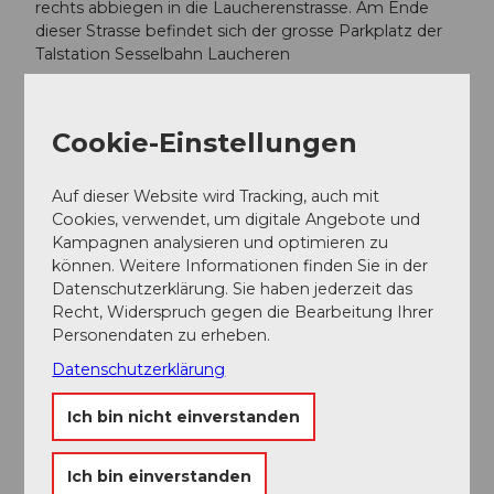
rechts abbiegen in die Laucherenstrasse. Am Ende
dieser Strasse befindet sich der grosse Parkplatz der
Talstation Sesselbahn Laucheren
Parken
Grosser Parkplatz bei der Talstation der Sesselbahn
Cookie-Einstellungen
Laucheren, im Sommer/Herbst Gratisbenützung
Öffentliche Verkehrsmittel
Auf dieser Website wird Tracking, auch mit
mit dem Zug nach Einsiedeln, weiter mit dem
Cookies, verwendet, um digitale Angebote und
Postbus nach Hoch-Ybrig Laucheren
Kampagnen analysieren und optimieren zu
können. Weitere Informationen finden Sie in der
Autor:in
Datenschutzerklärung. Sie haben jederzeit das
Einsiedeln-Ybrig-Zürichsee Tourismus
Recht, Widerspruch gegen die Bearbeitung Ihrer
Personendaten zu erheben.
Organisation
Datenschutzerklärung
Einsiedeln-Ybrig-Zürichsee
Ich bin nicht einverstanden
Unser Tipp
Ich bin einverstanden
Tipp für eine Familienwanderung: benützen Sie den