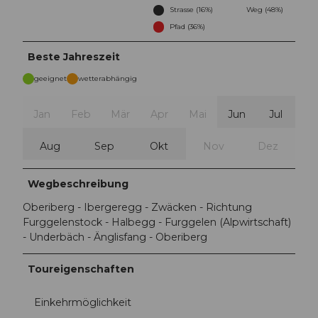
Strasse (16%)
Weg (48%)
Pfad (36%)
Beste Jahreszeit
geeignet
wetterabhängig
Jan
Feb
Mär
Apr
Mai
Jun
Jul
Aug
Sep
Okt
Nov
Dez
Wegbeschreibung
Oberiberg - Ibergeregg - Zwäcken - Richtung
Furggelenstock - Halbegg - Furggelen (Alpwirtschaft)
- Underbäch - Änglisfang - Oberiberg
Toureigenschaften
Einkehrmöglichkeit