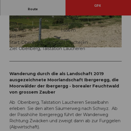
GPX
Route
4:00 h
11,67 km
© Ybrig Tourismus
© Ybrig Tourismus
570 m
568 m
1.087 m
1.656 m
569 m
Start: Oberiberg, Talstation Laucheren
Ziel: Oberiberg, Talstation Laucheren
© Ybrig Tourismus
Wanderung durch die als Landschaft 2019
ausgezeichnete Moorlandschaft Ibergeregg, die
Moorwälder der Ibergergg - borealer Feuchtwald
von grossem Zauber
Ab Oberiberg, Talstation Laucheren Sesselbahn
erleben Sie den alten Säumerweg nach Schwyz. Ab
der Passhöhe Ibergeregg führt der Wanderweg
Richtung Zwäcken und zweigt dann ab zur Furggelen
(Alpwirtschaft).