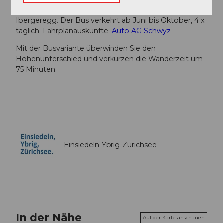
Bus der Auto AG Schwyz ab Oberiberg auf die
Ibergeregg. Der Bus verkehrt ab Juni bis Oktober, 4 x
täglich. Fahrplanauskünfte
Auto AG Schwyz
Mit der Busvariante überwinden Sie den
Höhenunterschied und verkürzen die Wanderzeit um
75 Minuten
Einsiedeln-Ybrig-Zürichsee
In der Nähe
Auf der Karte anschauen