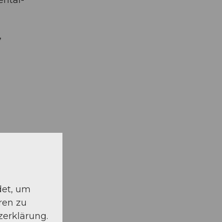
,
 am
det, um
ren zu
zerklärung.