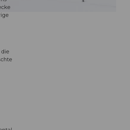
ecke
rige
 die
schte
ntal-