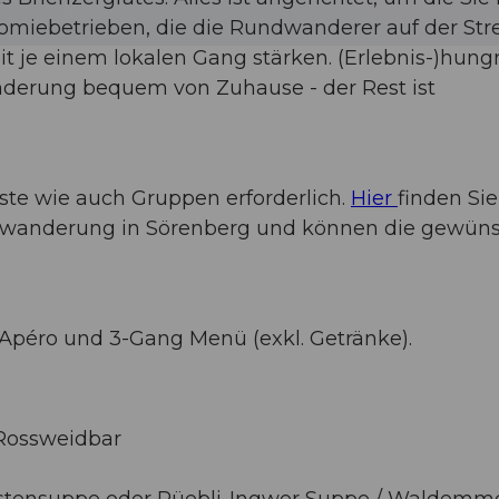
omiebetrieben, die die Rundwanderer auf der Str
it je einem lokalen Gang stärken. (Erlebnis-)hung
derung bequem von Zuhause - der Rest ist
äste wie auch Gruppen erforderlich.
Hier
finden Sie
dwanderung in Sörenberg und können die gewün
 Apéro und 3-Gang Menü (exkl. Getränke).
 Rossweidbar
stensuppe oder Rüebli-Ingwer Suppe / Waldemme