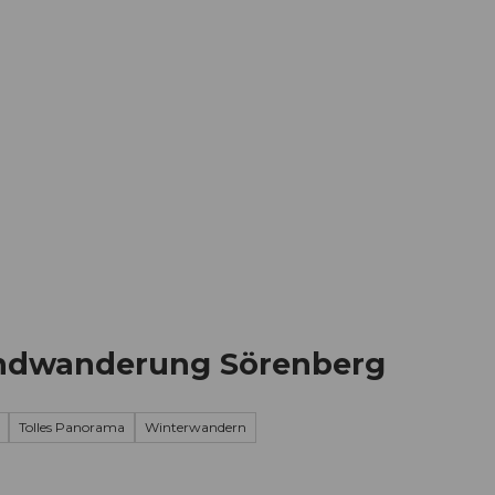
Informieren
Buchen
Business
W
ndwanderung Sörenberg
Tolles Panorama
Winterwandern