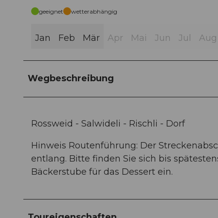
geeignet
wetterabhängig
Jan
Feb
Mär
Apr
Mai
Jun
Jul
Aug
Wegbeschreibung
Rossweid - Salwideli - Rischli - Dorf
Hinweis Routenführung: Der Streckenabschni
entlang. Bitte finden Sie sich bis späteste
Bäckerstube für das Dessert ein.
Toureigenschaften