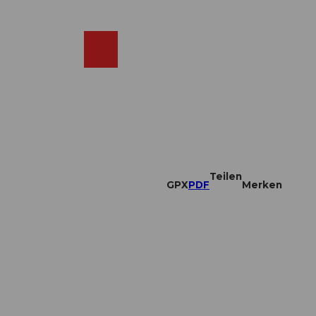
DE
ebcams
Merkzettel
Suche
Shop
Teilen
GPX
PDF
Merken