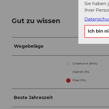
Sie haben 
Ihrer Pers
Datenschu
Gut zu wissen
Ich bin n
Wegebeläge
Unbekannt (84%)
Asphalt (1%)
Pfad (11%)
Beste Jahreszeit