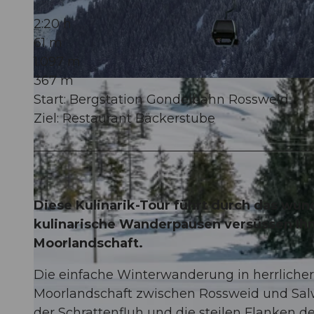
2:20 h
61 m
1.097 m
367 m
© David Kurth, UNESCO Biosphäre Entlebuch
Start: Bergstation Gondelbahn Rossweid
Ziel: Restaurant Bäckerstube
Diese Kulinarik-Tour führt durch das wu
kulinarische Wanderpausen versüssen Ih
Moorlandschaft.
Die einfache Winterwanderung in herrlicher 
Moorlandschaft zwischen Rossweid und Salwid
der Schrattenfluh und die steilen Flanken des