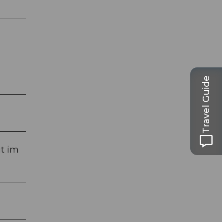
Travel Guide
it im