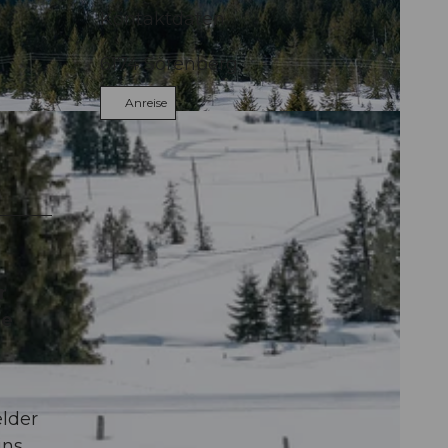
Kontaktdaten
6174
Sörenberg
Anreise
r
te
elder
ins