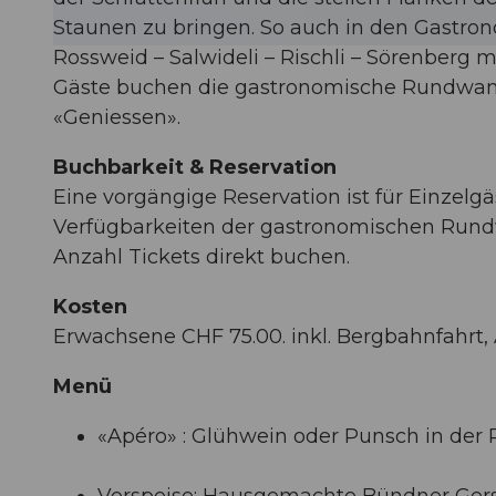
Staunen zu bringen. So auch in den Gastron
Rossweid – Salwideli – Rischli – Sörenberg m
© Laila Bosco, UNESCO Biosphäre Entlebuch
Gäste buchen die gastronomische Rundwan
«Geniessen».
Buchbarkeit & Reservation
Eine vorgängige Reservation ist für Einzelg
Verfügbarkeiten der gastronomischen Run
Anzahl Tickets direkt buchen.
Kosten
Erwachsene CHF 75.00. inkl. Bergbahnfahrt,
Menü
«Apéro» : Glühwein oder Punsch in der
Vorspeise: Hausgemachte Bündner Ger