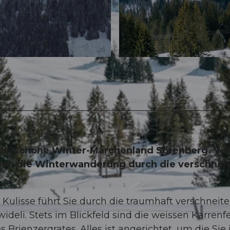
9,10 km
372 m
1.464 m
© Laila Bosco, UNESCO Biosphäre Entlebuch
nderschöne Winter-Märchenland Sörenberg. Vie
nen die Winterwanderung durch die verschnei
Kulisse führt Sie durch die traumhaft verschneite
eli. Stets im Blickfeld sind die weissen Karrenf
 Brienzergrates. Alles ist angerichtet, um die Sie 