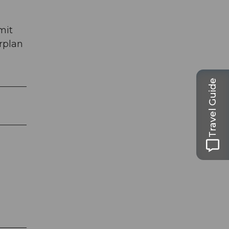
mit
rplan
Travel Guide