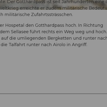
te. Der Gotthardpass ist seit Jahrhunderten eine 
eltkrieg erreichte er zudem militärische Bedeut
 militärische Zufahrtssträsschen.
ber Hospetal den Gotthardpass hoch. In Richtung
r dem Sellasee führt rechts ein Weg weg und hoch.
 auf die umliegenden Bergketten und runter nac
ie Talfahrt runter nach Airolo in Angriff.