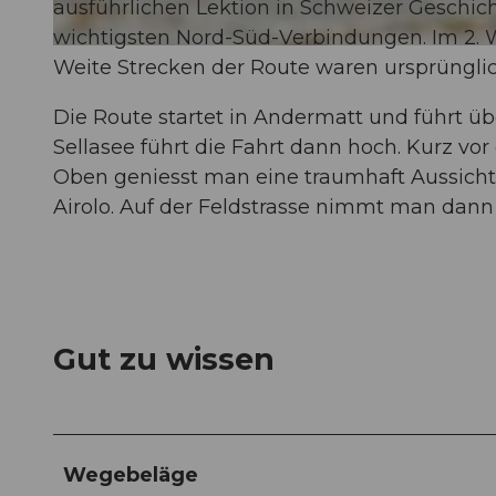
ausführlichen Lektion in Schweizer Geschich
wichtigsten Nord-Süd-Verbindungen. Im 2. W
© Thilo Brunner
Weite Strecken der Route waren ursprünglich
Die Route startet in Andermatt und führt ü
Sellasee führt die Fahrt dann hoch. Kurz vo
Oben geniesst man eine traumhaft Aussicht
Airolo. Auf der Feldstrasse nimmt man dann d
Gut zu wissen
Wegebeläge