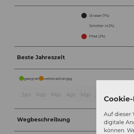
Strasse (7%)
Schotter (42%)
Pfad (2%)
Beste Jahreszeit
geeignet
wetterabhängig
Jan
Feb
Mär
Apr
Mai
Jun
Jul
Aug
Cookie-
Auf dieser
Wegbeschreibung
digitale A
können. We