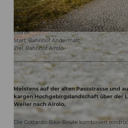
3:40 h
882 m
1.116 m
1.119 m
© Andermatt-Urserntal Tourismus GmbH, Ferienregion Andermatt
Start: Bahnhof Andermatt
Ziel: Bahnhof Airolo
Meistens auf der alten Passstrasse und 
kargen Hochgebirgslandschaft über der L
Weiler nach Airolo.
Die Gottardo-Bike-Route kombiniert eindrüc