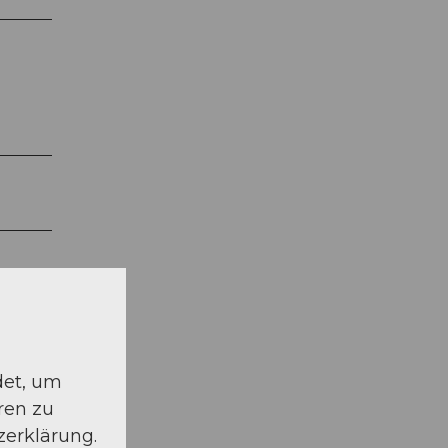
det, um
ren zu
zerklärung.