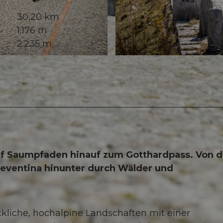
30,20 km
1.176 m
2.235 m
© Andermatt-Urserntal Tourismus GmbH, Ferienregion 
auf Saumpfaden hinauf zum Gotthardpass. Von d
eventina hinunter durch Wälder und
kliche, hochalpine Landschaften mit einer