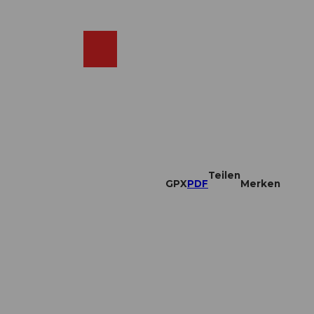
DE
ebcams
Merkzettel
Suche
Shop
Teilen
GPX
PDF
Merken