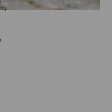
der
ung.
h