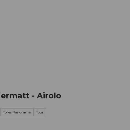
Informieren
Buchen
Business
W
ermatt - Airolo
Tolles Panorama
Tour