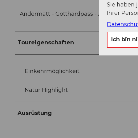
Sie haben 
Ihrer Pers
Andermatt - Gotthardpass - Airolo
Datenschu
Ich bin n
Toureigenschaften
Einkehrmöglichkeit
Natur Highlight
Ausrüstung