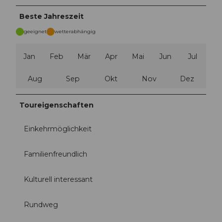
l
e
Beste Jahreszeit
b
geeignet
wetterabhängig
n
i
s
Jan
Feb
Mär
Apr
Mai
Jun
Jul
r
e
Aug
Sep
Okt
Nov
Dez
g
i
Toureigenschaften
o
n
-
Einkehrmöglichkeit
m
y
Familienfreundlich
t
h
Kulturell interessant
e
n
_
Rundweg
0
.