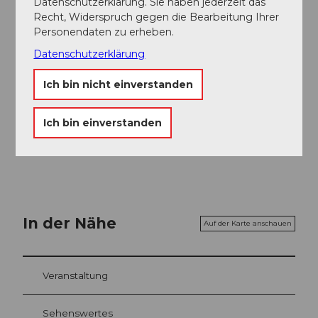
Datenschutzerklärung. Sie haben jederzeit das
Erlebnisregion Mythen
Recht, Widerspruch gegen die Bearbeitung Ihrer
Personendaten zu erheben.
Organisation
Datenschutzerklärung
Erlebnisregion Mythen
Ich bin nicht einverstanden
Unser Tipp
Ich bin einverstanden
Der grosse Kulturweg ist nicht beschildert, bitte
verwenden Sie die Routenführung von Outdooractive.
In der Nähe
Auf der Karte anschauen
Veranstaltung
Sehenswertes