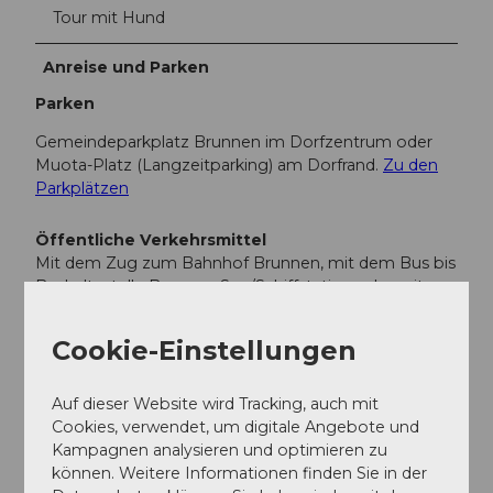
Tour mit Hund
j
p
Anreise und Parken
g
Parken
Gemeindeparkplatz Brunnen im Dorfzentrum oder
Muota-Platz (Langzeitparking) am Dorfrand.
Zu den
Parkplätzen
Öffentliche Verkehrsmittel
Mit dem Zug zum Bahnhof Brunnen, mit dem Bus bis
Bushaltestelle Brunnen See/Schiffstation oder mit
dem Schiff bis Brunnen
Cookie-Einstellungen
Weitere Infos / Links
Auf dieser Website wird Tracking, auch mit
Zur Broschüre "Kulturweg Ingenbohl-Brunnen"
Cookies, verwendet, um digitale Angebote und
Kampagnen analysieren und optimieren zu
können. Weitere Informationen finden Sie in der
Autor:in