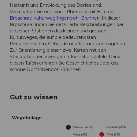
-
Herkunft und Entwicklung des Dorfes sind.
s
Verschaffen Sie sich einen Überblick mit Hilfe der
e
Broschüre Kulturweg Ingenbohl-Brunnen
. In dieser
h
Broschüre finden Sie detaillierte Beschreibungen der
e
einzelnen Stationen des kleinen und grossen
n
Kulturweges, die auf die bedeutendsten
s
Persönlichkeiten, Gebäude und Kulturgüter eingehen.
w
Zur Orientierung dienen zwei Karten mit den
u
Standorten der jeweiligen Informationstafeln. Dank
e
diesen Tafeln erfahren Sie Geschichtlches über das
r
schöne Dorf Inbenbohl-Brunnen.
d
i
g
k
Gut zu wissen
e
i
t
Wegebeläge
-
e
Strasse (47%)
Asphalt (47%)
r
Weg (4%)
Pfad (2%)