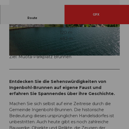
GPX
Route
3:25 h
13,55 km
k
© Erlebnisregion Mythen, Erlebnisregion Mythe
116 m
120 m
n
l
435 m
482 m
o
47 m
s
Start: Muota-Parkplatz Brunnen
t
Ziel: Muota-Parkplatz Brunnen
© Erlebnisregion Mythen, Erlebnisregion Mythen, ZUERRER DESIGNE
e
r
-
i
Entdecken Sie die Sehenswürdigkeiten von
n
Ingenbohl-Brunnen auf eigene Faust und
g
erfahren Sie Spannendes über ihre Geschichte.
e
n
Machen Sie sich selbst auf eine Zeitreise durch die
b
Gemeinde Ingenbohl-Brunnen. Die historische
o
Bedeutung dieses ursprünglichen Handelsdorfes ist
h
unbestritten. Auch heute gibt es noch zahlreiche
l
Bauwerke, Objekte und Relikte, die Zeugen der