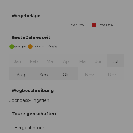
Wegebeläge
Weg (7%)
Pfad (93%)
Beste Jahreszeit
geeignet
wetterabhängig
Jan
Feb
Mär
Apr
Mai
Jun
Jul
Aug
Sep
Okt
Nov
Dez
Wegbeschreibung
Jochpass-Engstlen
Toureigenschaften
Bergbahntour