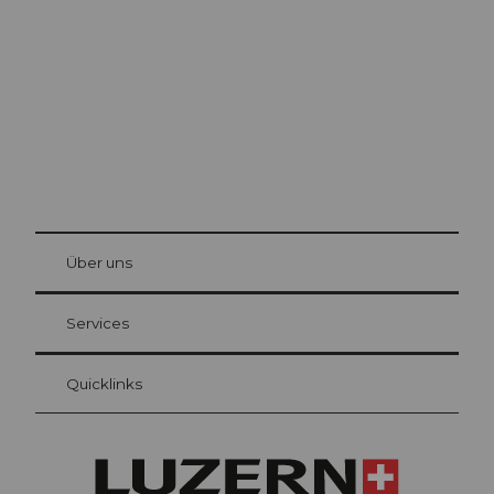
Die Stadt. Der See. Die Berge.
© Be
at Bre
chbü
hl
Über uns
Gästekarte Luzern
Ihre Vorteile als Übernachtungsgast
Services
Quicklinks