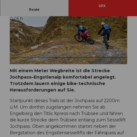
GPX
Route
0:05 h
1,67 km
277 m
1.930 m
2.207 m
277 m
Start: Jochpass
Ziel: Engstlen
© Engelberg-Titlis Tourismus AG
© Engelberg-Titlis Tourismus AG
Mit einem Meter Wegbreite ist die Strecke
Jochpass–Engstlenalp komfortabel angelegt.
Trotzdem lauern einige bike-technische
Herausforderungen auf Sie.
Startpunkt dieses Trails ist der Jochpass auf 2200m
ü.M. Um dorthin zugelangen nehmen Sie ab
Engelberg den Titlis Xpress nach Trübsee und fahren
die kurze Strecke dem Trübsee entlang zum Sessellift
Jochpass. Oben angekommen startet neben der
Bergstation des Engstlensessellifts der Fahrspass auf