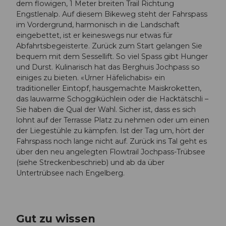
dem flowigen, 1 Meter breiten Trail Richtung
Engstlenalp. Auf diesem Bikeweg steht der Fahrspass
im Vordergrund, harmonisch in die Landschaft
eingebettet, ist er keineswegs nur etwas für
Abfahrtsbegeisterte. Zurück zum Start gelangen Sie
bequem mit dem Sessellift. So viel Spass gibt Hunger
und Durst. Kulinarisch hat das Berghuis Jochpass so
einiges zu bieten. «Urner Häfelichabis» ein
traditioneller Eintopf, hausgemachte Maiskroketten,
das lauwarme Schoggiküchlein oder die Hacktätschli –
Sie haben die Qual der Wahl. Sicher ist, dass es sich
lohnt auf der Terrasse Platz zu nehmen oder um einen
der Liegestühle zu kämpfen. Ist der Tag um, hört der
Fahrspass noch lange nicht auf. Zurück ins Tal geht es
über den neu angelegten Flowtrail Jochpass-Trübsee
(siehe Streckenbeschrieb) und ab da über
Untertrübsee nach Engelberg.
Gut zu wissen