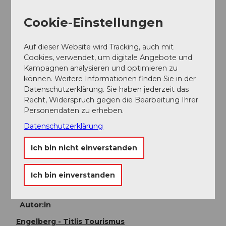
Öffentliche Verkehrsmittel
Cookie-Einstellungen
Nationale und internationale Verbindungen (ab Zürich
Flughafen Verbindungen im Halbstundentakt mit ca.
1h Fahrzeit) bis Luzern.Danach mit der Zentralbahn in
Auf dieser Website wird Tracking, auch mit
43 Minuten durch abwechslungsreiche Landschaft
Cookies, verwendet, um digitale Angebote und
und Schluchten hinauf nach Engelberg.
Kampagnen analysieren und optimieren zu
können. Weitere Informationen finden Sie in der
Weitere Infos / Links
Datenschutzerklärung. Sie haben jederzeit das
Recht, Widerspruch gegen die Bearbeitung Ihrer
Personendaten zu erheben.
Mountainbike Verhaltenskodex
Bikeshops
Datenschutzerklärung
Bikeschulen und Guiding
Bikehotels
Ich bin nicht einverstanden
Bikefreundliche Betriebe
Bike Transport
Ich bin einverstanden
Bike wash
Autor:in
Engelberg - Titlis Tourismus