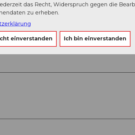
jederzeit das Recht, Widerspruch gegen die Bear
onendaten zu erheben.
tzerklärung
Flue - Seelisberg - Emmetten
icht einverstanden
Ich bin einverstanden