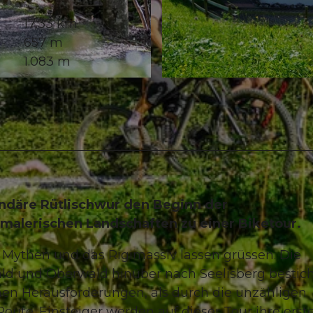
17,33 km
657 m
1.083 m
© Bikegenoss Zentralschweiz |
CC-BY
endäre Rütlischwur den Beginn der
 malerischen Landschaften zu einer Biketour.
n Mythen und das Rigimassiv lassen grüssen. Die
d und Oberwald hinüber nach Seelisberg bestic
hen Herausforderungen, als durch die unzähligen
ute. Einsteiger werden auf dieser Tour ihre erst