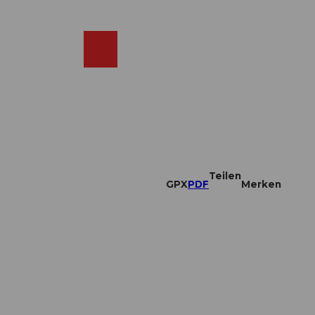
DE
ebcams
Merkzettel
Suche
Shop
Teilen
GPX
PDF
Merken