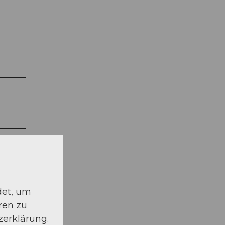
det, um
ren zu
zerklärung.