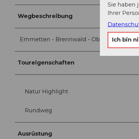
Sie haben 
Ihrer Pers
Wegbeschreibung
Datenschu
Emmetten - Brennwald - Oberwald - Höch 
Ich bin n
Toureigenschaften
Natur Highlight
Rundweg
Ausrüstung