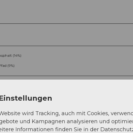
Asphalt (14%)
Pfad (9%)
Einstellungen
 Website wird Tracking, auch mit Cookies, verwen
ngebote und Kampagnen analysieren und optimie
Sep
Okt
Nov
Dez
itere Informationen finden Sie in der Datenschut