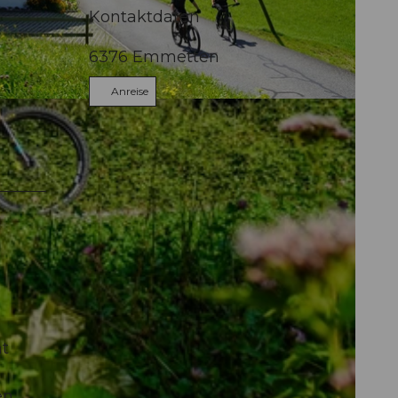
Kontaktdaten
6376
Emmetten
Anreise
ht
en