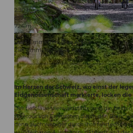
2:30 h
657 m
724 m
359 m
© Bikegenoss Zentralschweiz |
CC-BY
Start: Emmetten, Bike Arena
Ziel: Emmetten, Bike Arena
Im Herzen der Schweiz, wo einst der leg
Eidgenossenschaft markierte, locken die
Der tiefblaue Vierwaldstättersee, die beide
Biketour von Emmetten durch den Brennwal
denn auch weniger durch ihre fahrtechnisc
wunderbaren Aussichtspunkte entlang der Ro