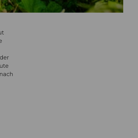
ut
e
eder
ute
 nach