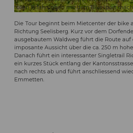
tollen Erfahrungen mit dem Bikesport mach
© Bikegenoss Zentralschweiz |
CC-BY
Die Tour beginnt beim Mietcenter der bike 
Richtung Seelisberg. Kurz vor dem Dorfende 
ausgebautem Waldweg führt die Route auf 
imposante Aussicht über die ca. 250 m hohe
Danach führt ein interessanter Singletrail R
ein kurzes Stück entlang der Kantonsstrass
nach rechts ab und führt anschliessend wi
Emmetten.