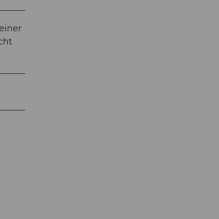
einer
cht