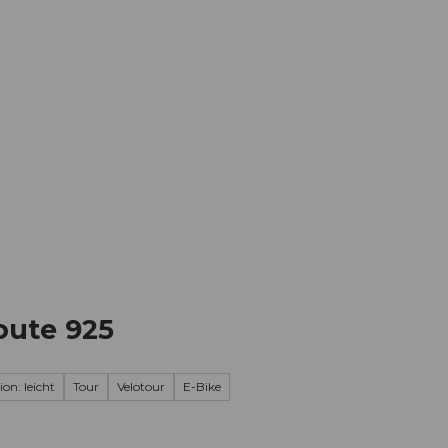
Informieren
Buchen
Business
W
oute 925
ion: leicht
Tour
Velotour
E-Bike