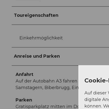
Toureigenschaften
Einkehrmöglichkeit
Anreise und Parken
Anfahrt
Cookie-
Auf der Autobahn A3 fahren Sie bis Ausfah
Samstagern, Biberbrugg, Einsiedeln. Dana
Auf dieser
digitale A
Parken
können. We
Gratisparkplatz mitten im Dorf Unteriberg