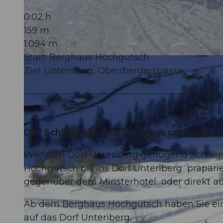
0:02 h
159 m
1.094 m
Start: Berghaus Höchgütsch
© Ybrig Tourismus
Ziel: Unteriberg, Oberibergerstrasse
Der Schlittelplausch für Gross und Klein
Wenn im Dorf Unteriberg genügend Schnee li
Höchgütsch bis ins Dorf Unteriberg präparier
gegenüber dem Minsterhotel oder direkt auf 
Ab dem Berghaus Höchgütsch haben Sie ein
auf das Dorf Unteriberg.