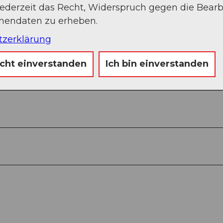
jederzeit das Recht, Widerspruch gegen die Bear
onendaten zu erheben.
m Postbus bis nach Unteriberg, Guggelstrasse
tzerklärung
icht einverstanden
Ich bin einverstanden