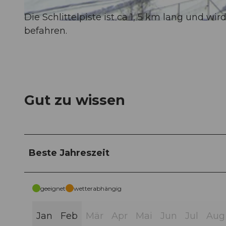
Die Schlittelpiste ist ca 1, 5 km lang und 
© Ybrig Tourismus
befahren.
Gut zu wissen
Beste Jahreszeit
geeignet
wetterabhängig
Jan
Feb
Mär
Apr
Mai
Jun
Jul
Aug