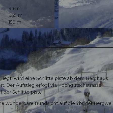
918 m
935 m
159 m
© Ybrig Tourismus
egt, wird eine Schlittelpiste ab dem Berghaus
t. Der Aufstieg erfogl via Höchgütschstrasse,
der Schlittelpiste.
e wunderbare Rundsicht auf die Ybriger Bergwel