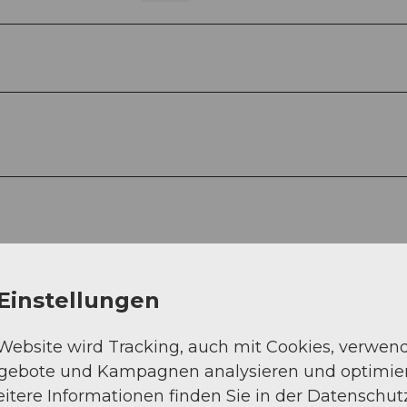
Einstellungen
rt Richterswil/Schindellegi, weiter in Richtung
ch Wegweiser Richtung Ybrig bis Unteriberg.
 Website wird Tracking, auch mit Cookies, verwen
ngebote und Kampagnen analysieren und optimie
itere Informationen finden Sie in der Datenschut
, an der Guggelsstrasse