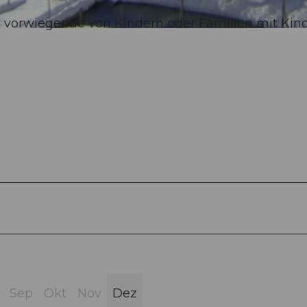
wird vorwiegende von Kindern oder Familien mit Kin
Sep
Okt
Nov
Dez