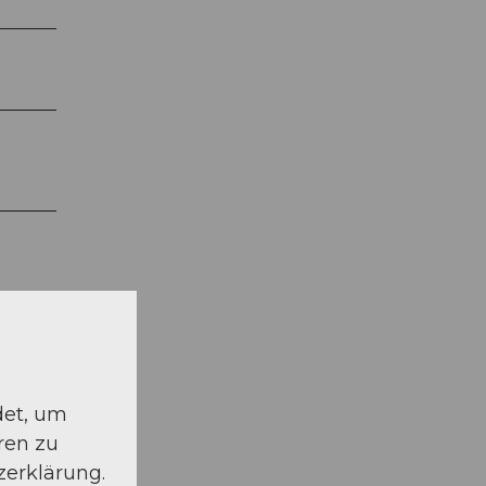
det, um
ren zu
zerklärung.