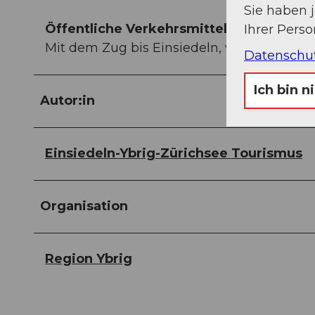
Sie haben 
Öffentliche Verkehrsmittel
Ihrer Pers
Mit dem Zug bis Einsiedeln, weiter mit de
Datenschu
Ich bin n
Autor:in
Einsiedeln-Ybrig-Zürichsee Tourismus
Organisation
Region Ybrig