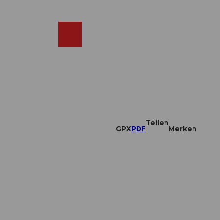
DE
ebcams
Merkzettel
Suche
Shop
Teilen
GPX
PDF
Merken