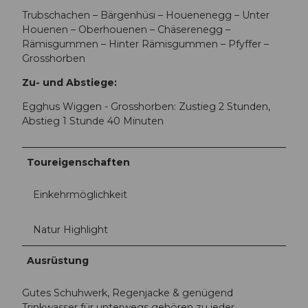
Trubschachen – Bärgenhüsi – Houenenegg – Unter
Houenen – Oberhouenen – Chäserenegg –
Rämisgummen – Hinter Rämisgummen – Pfyffer –
Grosshorben
Zu- und Abstiege:
Egghus Wiggen - Grosshorben: Zustieg 2 Stunden,
Abstieg 1 Stunde 40 Minuten
Toureigenschaften
Einkehrmöglichkeit
Natur Highlight
Ausrüstung
Gutes Schuhwerk, Regenjacke & genügend
Trinkwasser für unterwegs gehören zu jeder