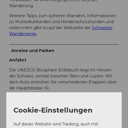
Wanderung.
Weitere Tipps zum sicheren Wandern, Informationen
zu Mutterkuhherden und Herdenschutzhunden und
vieles mehr gibt es auf der Webseite der
Schweizer
Wanderwege.
Anreise und Parken
Anfahrt
Die UNESCO Biosphäre Entlebuch liegt im Herzen
der Schweiz, zentral zwischen Bern und Luzern. Mit
dem Auto erreichen Sie verschiedenen Etappen über
die Hauptstrasse 10.
Planen Sie Ihre Route mit Hilfe des
Google
Routenplaners.
Cookie-Einstellungen
Parken
Auf dieser Website wird Tracking, auch mit
An den Ausgangsorten hat es diverse kostenlose