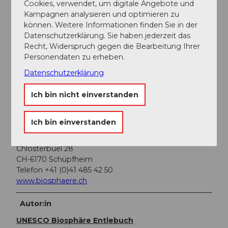
Cookies, verwendet, um digitale Angebote und
sowie kostenpflichtige Parkplätze.
Kampagnen analysieren und optimieren zu
können. Weitere Informationen finden Sie in der
Öffentliche Verkehrsmittel
Datenschutzerklärung. Sie haben jederzeit das
Recht, Widerspruch gegen die Bearbeitung Ihrer
Mit dem öffentlichen Verkehr erreichen Sie die
Personendaten zu erheben.
verschiedenen Etappen via Bahnlinie Bern-Luzern.
Datenschutzerklärung
Planen Sie Ihre Reise mit dem
SBB Online Fahrplan.
Ich bin nicht einverstanden
Weitere Infos / Links
Ich bin einverstanden
UNESCO Biosphäre Entlebuch
c/o Biosphärenzentrum
Chlosterbüel 28
CH-6170 Schüpfheim
Telefon +41 (0)41 485 42 50
www.biosphaere.ch
Autor:in
UNESCO Biosphäre Entlebuch