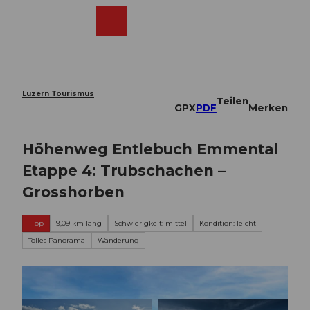
Z
u
Webcams
Merkzettel
Suche
Menü
Shop
m
I
n
h
a
Luzern Tourismus
Teilen
l
GPX
PDF
Merken
t
Höhenweg Entlebuch Emmental
Etappe 4: Trubschachen –
Grosshorben
Tipp
9,09 km lang
Schwierigkeit: mittel
Kondition: leicht
Tolles Panorama
Wanderung