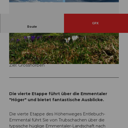
GPX
Route
3:02 h
9,09 km
© Emmental Tourismus
© Emmental Tourismus
616 m
129 m
729 m
1.300 m
571 m
Start: Trubschachen
Ziel: Grosshorben
© Fabienne Röösli, Emmental Tourismus
Die vierte Etappe führt über die Emmentaler
"Höger" und bietet fantastische Ausblicke.
Die vierte Etappe des Höhenweges Entlebuch-
Emmental führt Sie von Trubschachen über die
typsische hüglige Emmentaler-Landschaft nach