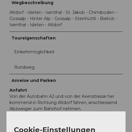
Wegbeschreibung
Altdorf - Isleten - Isenthal - St. Jakob - Chimiboden -
Gossalp - Hinter Alp - Gossalp - Steinhüttli - Bielrüti -
Isenthal - Isleten - Altdorf
Toureigenschaften
Einkehrmöglichkeit
Rundweg
Anreise und Parken
Anfahrt
Von der Autobahn A2 und von der Axenstrasse her
kommend in Richtung Altdorf fahren, anschliessend
Abzweiger zum Bahnhof nehmen.
Parken
Kostenpflichtiger Parkplatz am Bahnhof Altdorf.
Cookie-Einstellungen