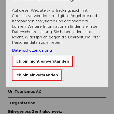
Öffentliche Verkehrsmittel
Mit dem Bus oder der Bahn bis zum Bahnhof Altdorf
Auf dieser Website wird Tracking, auch mit
fahren. Dort ist der Ausgangspunkt für diese Tour.
Cookies, verwendet, um digitale Angebote und
Kampagnen analysieren und optimieren zu
Weitere Infos / Links
können. Weitere Informationen finden Sie in der
Datenschutzerklärung. Sie haben jederzeit das
Fairtrail Zentralschweiz
Recht, Widerspruch gegen die Bearbeitung Ihrer
In der Zentralschweiz teilen wir uns viele Wege mit
Personendaten zu erheben.
Wandernden, Familien oder anderen Naturnutzenden.
Datenschutzerklärung
Mit einem freundlichen Gruss, angepasster
Geschwindigkeit und gegenseitigem Respekt sorgen
Ich bin nicht einverstanden
wir gemeinsam daxfür, dass Biken hier auch in Zukunft
möglich bleibt. Danke, dass du fair unterwegs bist.
Ich bin einverstanden
Autor:in
Uri Tourismus AG
Organisation
Bikegenoss Zentralschweiz