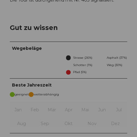
Die Tour ist durchgehend mit Nr. 403 signalisiert.
Gut zu wissen
Wegebeläge
Strasse (26%)
Asphalt (37%)
Schotter (1%)
Weg (30%)
Pfad (5%)
Beste Jahreszeit
geeignet
wetterabhängig
Jan
Feb
Mär
Apr
Mai
Jun
Jul
Aug
Sep
Okt
Nov
Dez