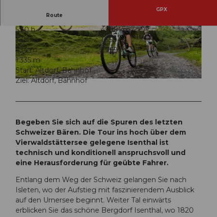
GPX
Route
5:30 h
49,15 km
© A. Sanchez
© A. Sanchez
1.350 m
1.350 m
434 m
1.769 m
1.335 m
Start: Altdorf, Bahnhof
Ziel: Altdorf, Bahnhof
© A. Sanchez
Begeben Sie sich auf die Spuren des letzten
Schweizer Bären. Die Tour ins hoch über dem
Vierwaldstättersee gelegene Isenthal ist
technisch und konditionell anspruchsvoll und
eine Herausforderung für geübte Fahrer.
Entlang dem Weg der Schweiz gelangen Sie nach
Isleten, wo der Aufstieg mit faszinierendem Ausblick
auf den Urnersee beginnt. Weiter Tal einwärts
erblicken Sie das schöne Bergdorf Isenthal, wo 1820