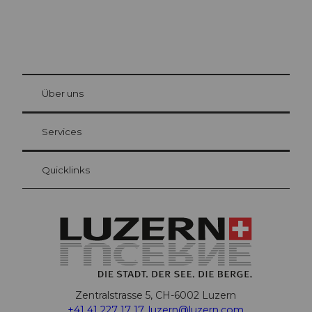
© Be
at Bre
chbü
hl
Über uns
Gästekarte Luzern
Ihre Vorteile als Übernachtungsgast
Services
Quicklinks
Zentralstrasse 5, CH-6002 Luzern
+41 41 227 17 17
,
luzern@luzern.com