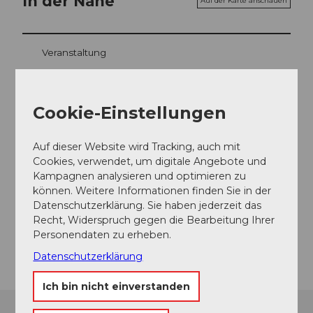
In der Nähe
Auf der Karte anschauen
Veranstaltung
Sehenswertes
Cookie-Einstellungen
Touren
Auf dieser Website wird Tracking, auch mit
Cookies, verwendet, um digitale Angebote und
Kampagnen analysieren und optimieren zu
Kontaktdaten
können. Weitere Informationen finden Sie in der
Datenschutzerklärung. Sie haben jederzeit das
6461
Isenthal
Recht, Widerspruch gegen die Bearbeitung Ihrer
Personendaten zu erheben.
Anreise
Datenschutzerklärung
Ich bin nicht einverstanden