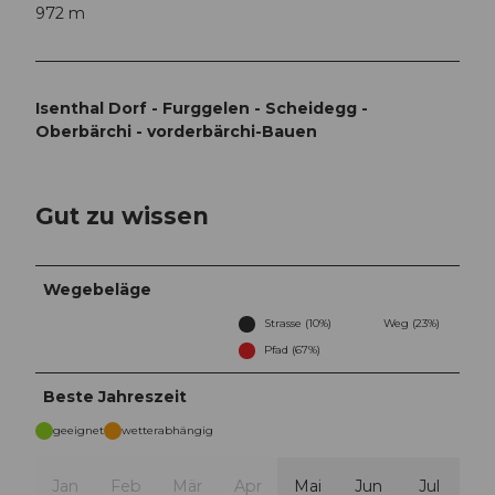
972 m
Isenthal Dorf - Furggelen - Scheidegg -
Oberbärchi - vorderbärchi-Bauen
Gut zu wissen
Wegebeläge
Strasse (10%)
Weg (23%)
Pfad (67%)
Beste Jahreszeit
geeignet
wetterabhängig
Jan
Feb
Mär
Apr
Mai
Jun
Jul