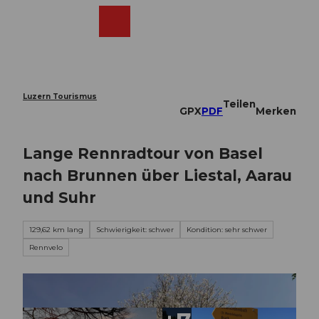
Z
u
Webcams
Merkzettel
Suche
Menü
Shop
m
I
n
h
a
Luzern Tourismus
Teilen
l
GPX
PDF
Merken
t
Lange Rennradtour von Basel
nach Brunnen über Liestal, Aarau
und Suhr
129,62 km lang
Schwierigkeit: schwer
Kondition: sehr schwer
Rennvelo