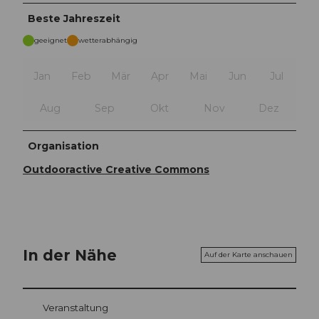
Beste Jahreszeit
geeignet
wetterabhängig
Jan
Feb
Mär
Apr
Mai
Jun
Jul
Aug
Sep
Okt
Nov
Dez
Organisation
Outdooractive Creative Commons
In der Nähe
Auf der Karte anschauen
Veranstaltung