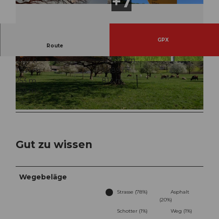
GPX
Route
7:07 h
129,62 km
© Salome Bucher, Aarau Standortförderung
© Valentino Weber, Schwyzer Wanderwege
1.271 m
1.089 m
253 m
812 m
559 m
© Manuela Gili, Schwyz Tourismus |
CC-BY
Gut zu wissen
Wegebeläge
Strasse (78%)
Asphalt
(20%)
Schotter (1%)
Weg (1%)