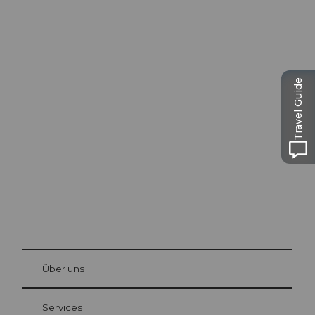
Ausflugstipps in
Travel Guide
Luzern
Die Stadt. Der See. Die Berge.
© Be
at Bre
chbü
hl
Über uns
Gästekarte Luzern
Ihre Vorteile als Übernachtungsgast
Services