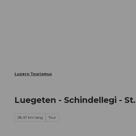
Z
ungen
Webcams
Gästekarte
u
m
Die Stadt
Die Erlebnisregion
I
n
h
a
l
t
Luzern Tourismus
Luegeten - Schindellegi - St
28,47 km lang
Tour