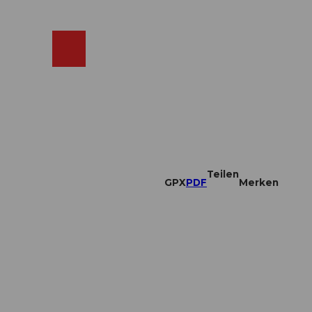
ebcams
Merkzettel
Suche
Shop
Teilen
GPX
PDF
Merken