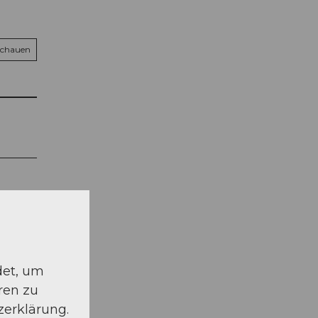
schauen
det, um
ren zu
zerklärung.