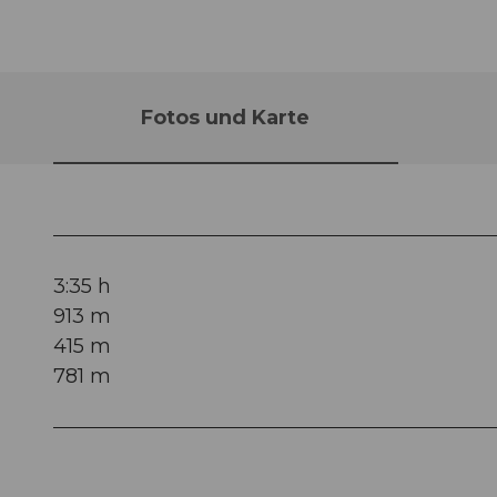
Fotos und Karte
3:35 h
913 m
415 m
781 m