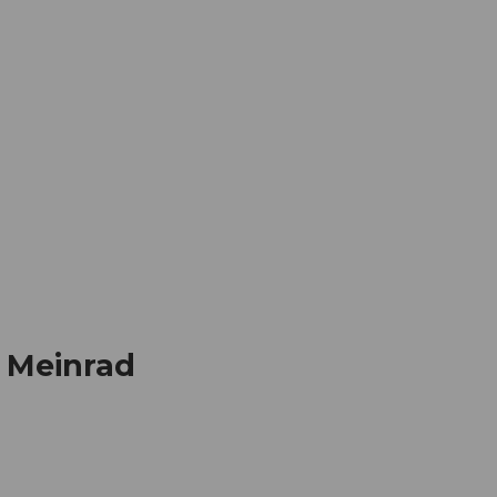
Informieren
Buchen
Business
W
. Meinrad