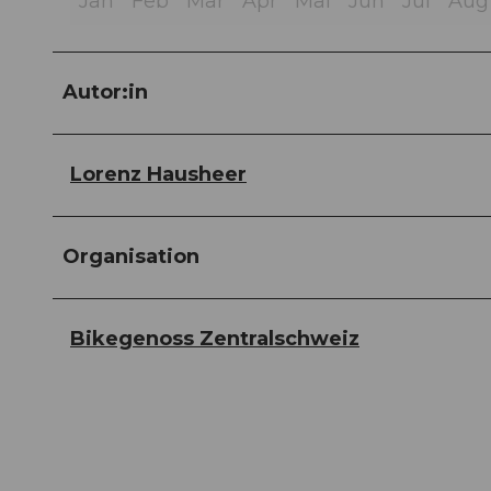
Jan
Feb
Mär
Apr
Mai
Jun
Jul
Aug
Autor:in
Lorenz Hausheer
Organisation
Bikegenoss Zentralschweiz