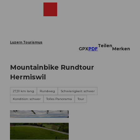
Z
u
Webcams
Merkzettel
Suche
Menü
Shop
m
I
n
h
a
Luzern Tourismus
Teilen
l
GPX
PDF
Merken
t
Mountainbike Rundtour
Hermiswil
27,31 km lang
Rundweg
Schwierigkeit: schwer
Kondition: schwer
Tolles Panorama
Tour