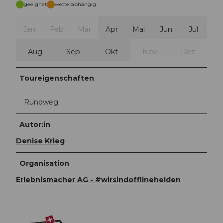
geeignet
wetterabhängig
Jan
Feb
Mär
Apr
Mai
Jun
Jul
Aug
Sep
Okt
Nov
Dez
Toureigenschaften
Rundweg
Autor:in
Denise Krieg
Organisation
Erlebnismacher AG - #wirsindofflinehelden