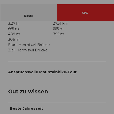
© Denise Krieg, Erlebnismacher AG - #wirsindo
fflinehelden
GPX
Route
3:27 h
27,31 km
665 m
665 m
489 m
795 m
306 m
Start: Hermiswil Brücke
Ziel: Hermiswil Brücke
Anspruchsvolle Mountainbike-Tour.
Gut zu wissen
Beste Jahreszeit