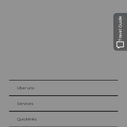
Ausflugstipps in
Travel Guide
Luzern
Die Stadt. Der See. Die Berge.
© Be
at Bre
chbü
hl
Über uns
Gästekarte Luzern
Ihre Vorteile als Übernachtungsgast
Services
Quicklinks