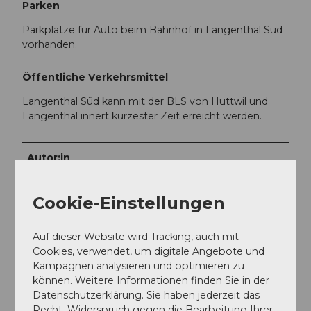
Parken
Parkplätze für Auto beim Bahnhof in Langenthal Süd
vorhanden.
Öffentliche Verkehrsmittel
Langenthal Süd kann mit der BLS von Huttwil und
Langenthal innert kürzester Zeit erreicht werden.
Autor:in
Denise Krieg
Cookie-Einstellungen
Organisation
Erlebnismacher AG - #wirsindofflinehelden
Auf dieser Website wird Tracking, auch mit
Cookies, verwendet, um digitale Angebote und
Kampagnen analysieren und optimieren zu
können. Weitere Informationen finden Sie in der
Datenschutzerklärung. Sie haben jederzeit das
Recht, Widerspruch gegen die Bearbeitung Ihrer