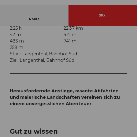
© Denise Krieg, Erlebnismacher AG - #wirsindo
fflinehelden
GPX
Route
2:25 h
22,37 km
421 m
421 m
483 m
741 m
258 m
Start: Langenthal, Bahnhof Süd
Ziel: Langenthal, Bahnhof Süd
Herausfordernde Anstiege, rasante Abfahrten
und malerische Landschaften vereinen sich zu
einem unvergesslichen Abenteuer.
Gut zu wissen