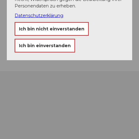
Personendaten zu erheben.
Datenschutzerklärung
Kontaktdaten
Ich bin nicht einverstanden
Blumenstrasse
4900
Langenthal
Ich bin einverstanden
Anreise