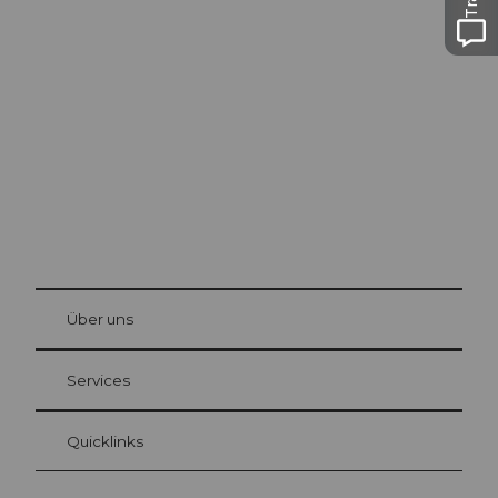
Ausflugstipps in
Luzern
Die Stadt. Der See. Die Berge.
© Be
at Bre
chbü
hl
Über uns
Gästekarte Luzern
Ihre Vorteile als Übernachtungsgast
Services
Quicklinks