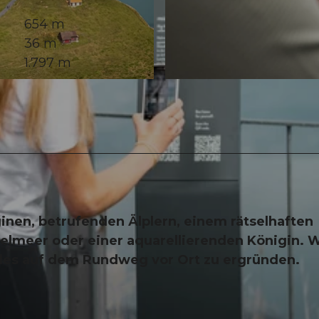
654 m
36 m
1.797 m
© Chris Krebs, RIGI BAHNEN AG |
CC-BY
ginen, betrufenden Älplern, einem rätselhaften
lmeer oder einer aquarellierenden Königin. W
files auf dem Rundweg vor Ort zu ergründen.