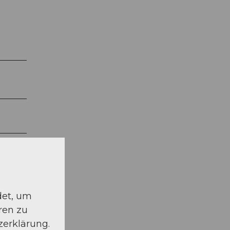
det, um
ren zu
zerklärung.