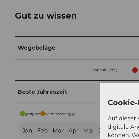
Gut zu wissen
Wegebeläge
Asphalt (78%)
Beste Jahreszeit
Cookie-
geeignet
wetterabhängig
Auf dieser
digitale A
Jan
Feb
Mär
Apr
Mai
Jun
Jul
Aug
können. We