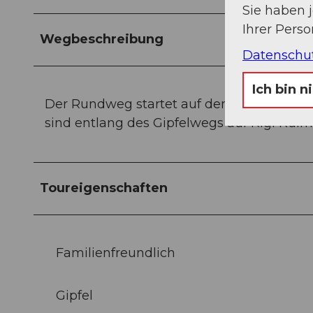
Sie haben 
Ihrer Pers
Wegbeschreibung
Datenschu
Ich bin n
Der Rundweg startet auf dem Platz vor de
sind entlang des Gipfelwegs auf Rigi Kulm 
Toureigenschaften
Familienfreundlich
Gipfel