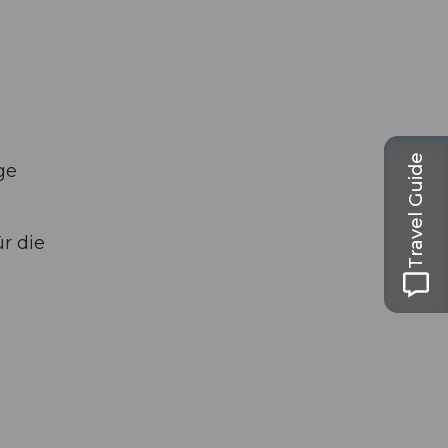
Travel Guide
ge
r die