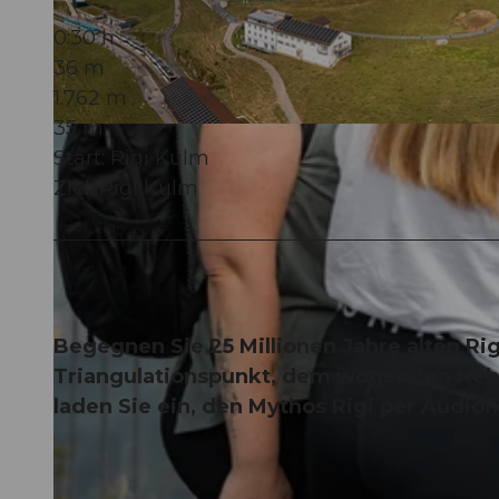
0:30 h
36 m
1.762 m
35 m
© Chris Krebs, RIGI BAHNEN AG |
CC-BY
Start: Rigi Kulm
Ziel: Rigi Kulm
Begegnen Sie 25 Millionen Jahre alten Ri
Triangulationspunkt, dem wogenden Nebe
laden Sie ein, den Mythos Rigi per Audio