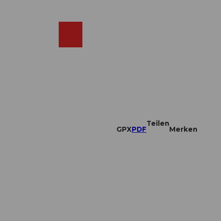
DE
ebcams
Merkzettel
Suche
Shop
Teilen
GPX
PDF
Merken