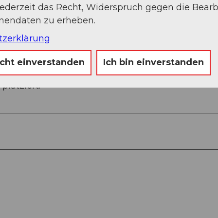
jederzeit das Recht, Widerspruch gegen die Bear
onendaten zu erheben.
tzerklärung
icht einverstanden
Ich bin einverstanden
m Rigi Kulm-Hotel. Die fünf darauffolgenden Stel
platziert.