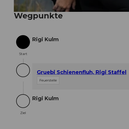
Wegpunkte
© Chris Krebs, RIGI BAHNEN AG |
CC-BY
Rigi Kulm
Start
Start
Gruebi Schienenfluh, Rigi Staffel
Feuerstelle
Rigi Kulm
Ziel
Ziel