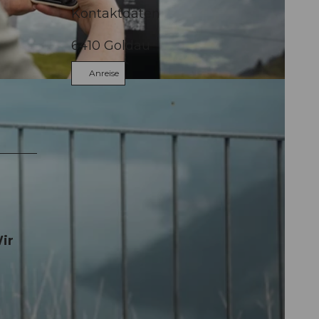
Kontaktdaten
6410
Goldau
Anreise
ir