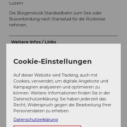
Luzern.
Die Bürgenstock Standseilbahn zum See oder
Busverbindung nach Stansstad für die Rückreise
nehmen.
Weitere Infos / Links
Für touristische Auskünfte: Nidwalden Tourismus
Cookie-Einstellungen
Autor:in
Auf dieser Website wird Tracking, auch mit
Cookies, verwendet, um digitale Angebote und
Nidwalden Tourismus
Kampagnen analysieren und optimieren zu
können. Weitere Informationen finden Sie in der
Organisation
Datenschutzerklärung. Sie haben jederzeit das
Nidwalden Tourismus
Recht, Widerspruch gegen die Bearbeitung Ihrer
Personendaten zu erheben.
Unser Tipp
Datenschutzerklärung