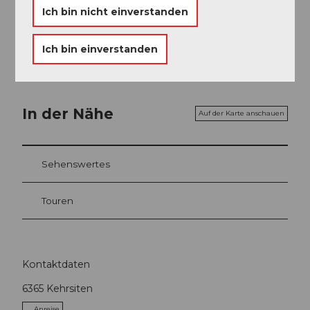
Unbedingt den Fisch nach "Müllerinnen Art" im
Ich bin nicht einverstanden
Seehotel Baumgarten
in Kehrsiten probieren.
Ich bin einverstanden
In der Nähe
Auf der Karte anschauen
Sehenswertes
Touren
Kontaktdaten
6365
Kehrsiten
Anreise