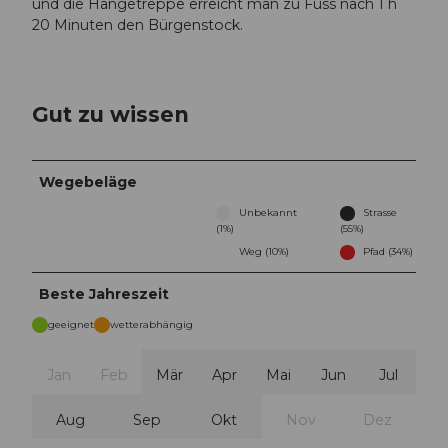
und die Hängetreppe erreicht man zu Fuss nach 1 h
20 Minuten den Bürgenstock.
Gut zu wissen
Wegebeläge
Unbekannt
Strasse
(1%)
(55%)
Weg (10%)
Pfad (34%)
Beste Jahreszeit
geeignet
wetterabhängig
Jan
Feb
Mär
Apr
Mai
Jun
Jul
Aug
Sep
Okt
Nov
Dez