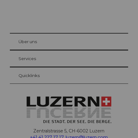
© Be
at Bre
chbü
hl
Über uns
Gästekarte Luzern
Ihre Vorteile als Übernachtungsgast
Services
Quicklinks
Zentralstrasse 5, CH-6002 Luzern
+41 41 227 17 17
,
luzern@luzern.com