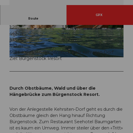
GPX
Route
1:20 h
3,15 km
© Seehotel Baumgarten, Nidwalden Tourismus
© Nidwalden Tourismus
442 m
2 m
435 m
877 m
442 m
Start: Kehrsiten-Bürgenstock oder Kehrsiten-Dorf
Ziel: Bürgenstock Resort
© Roland Blättler, Nidwalden Tourismus
Durch Obstbäume, Wald und über die
Hängebrücke zum Bürgenstock Resort.
Von der Anlegestelle Kehrsiten-Dorf geht es durch die
Obstbäume gleich den Hang hinauf Richtung
Bürgenstock. Zum Restaurant Seehotel Baumgarten
ist es kaum ein Umweg. Immer steiler über den «Tritt»