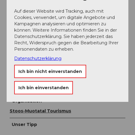
Alternativ mit dem Zug nach Schwyz, Bahnhof dann
weiter mit dem Bus Richtung Muotathal (Linie 501) bis
Auf dieser Website wird Tracking, auch mit
Haltestelle Ried Seilbahnen Illgau-Ried-Illgau und
Cookies, verwendet, um digitale Angebote und
Illgau-St. Karl/Vorderoberberg, 10 min Fussmarsch
Kampagnen analysieren und optimieren zu
über den Winterwanderweg.
können. Weitere Informationen finden Sie in der
Datenschutzerklärung. Sie haben jederzeit das
Recht, Widerspruch gegen die Bearbeitung Ihrer
Weitere Infos / Links
Personendaten zu erheben.
Datenschutzerklärung
Zur Loipenorganistaion
Ich bin nicht einverstanden
Autor:in
Stoos-Muotatal Tourismus
Ich bin einverstanden
Organisation
Stoos-Muotatal Tourismus
Unser Tipp