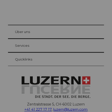
© Be
at Bre
chbü
hl
Über uns
Gästekarte Luzern
Ihre Vorteile als Übernachtungsgast
Services
Quicklinks
Zentralstrasse 5, CH-6002 Luzern
+41 41 227 17 17
,
luzern@luzern.com