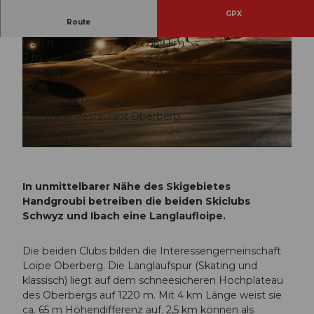
GPX
Route
0:20 h
2,69 km
7 m
8 m
1.205 m
1.232 m
27 m
Start: Nähe Restaurant Oberberg
Ziel: Nähe Restaurant Oberberg
© Schwyz Tourismus |
CC-BY
© Schwyz Tourismus |
CC-BY
In unmittelbarer Nähe des Skigebietes
Handgroubi betreiben die beiden Skiclubs
Schwyz und Ibach eine Langlaufloipe.
Die beiden Clubs bilden die Interessengemeinschaft
Loipe Oberberg. Die Langlaufspur (Skating und
klassisch) liegt auf dem schneesicheren Hochplateau
des Oberbergs auf 1220 m. Mit 4 km Länge weist sie
ca. 65 m Höhendifferenz auf. 2,5 km können als