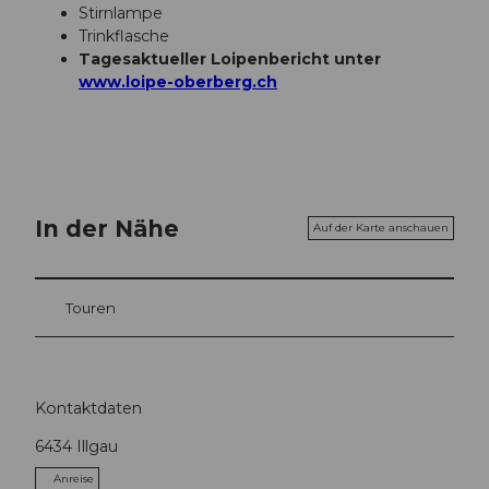
Stirnlampe
Trinkflasche
Tagesaktueller Loipenbericht unter
www.loipe-oberberg.ch
In der Nähe
Auf der Karte anschauen
Touren
Kontaktdaten
6434
Illgau
Anreise