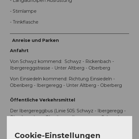
- Langlaufloipen Ausrüstung
- Stirnlampe
- Trinkflasche
Anreise und Parken
Anfahrt
Von Schwyz kommend: Schwyz - Rickenbach -
Ibergereggstrasse - Unter Altberg - Oberberg
Von Einsiedeln kommend: Richtung Einsiedeln -
Oberiberg - Ibergeregg - Unter Altberg - Oberberg
Öffentliche Verkehrsmittel
Der Ibergereggbus (Linie 505: Schwyz - Ibergeregg -
Oberiberg bzw. Oberiberg - Ibergeregg - Schwyz)
fährt ab Dezember 2023 auch im Winter wieder
täglich!
Fahrplan
Cookie-Einstellungen