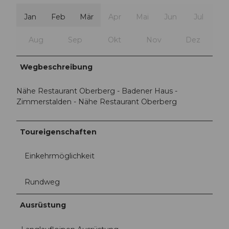
Jan
Feb
Mär
Apr
Mai
Jun
Jul
Aug
Sep
Okt
Nov
Dez
Wegbeschreibung
Nähe Restaurant Oberberg - Badener Haus -
Zimmerstalden - Nähe Restaurant Oberberg
Toureigenschaften
Einkehrmöglichkeit
Rundweg
Ausrüstung