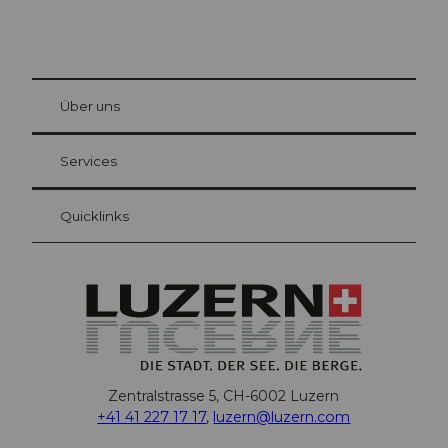
© Be
at Bre
chbü
hl
Über uns
Gästekarte Luzern
Ihre Vorteile als Übernachtungsgast
Services
Quicklinks
Zentralstrasse 5, CH-6002 Luzern
+41 41 227 17 17
,
luzern@luzern.com