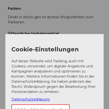
Parken
Direkt in Airolo gibt es diverse Möglichkeiten zum
Parkieren.
Öffentliche Verkehrsmittel
Airolo ist sehr gut mit den öffentlichen
Verkehrsmitteln erschlossen. Der Fahrplan ist folgeder:
Cookie-Einstellungen
Fahrplan SBB
Auf dieser Website wird Tracking, auch mit
Cookies, verwendet, um digitale Angebote und
Weitere Infos / Links
Kampagnen analysieren und optimieren zu
können. Weitere Informationen finden Sie in der
Öffnungszeiten Alpenpässe
Datenschutzerklärung. Sie haben jederzeit das
Recht, Widerspruch gegen die Bearbeitung Ihrer
Caseificio del Gottardo
Personendaten zu erheben.
Datenschutzerklärung
Autor:in