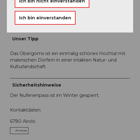
Andermatt-Urserntal Tourismus GmbH
Ich bin nicht einverstanden
Organisation
Ich bin einverstanden
Ferienregion Andermatt
Unser Tipp
Das Obergoms ist ein einmalig schönes Hochtal mit
malerischen Dörfern in einer intakten Natur- und
Kulturlandschaft.
Sicherheitshinweise
Der Nufenenpass ist im Winter gesperrt.
Kontaktdaten
6780
Airolo
Anreise