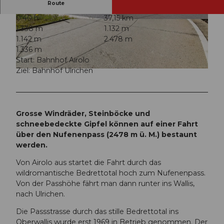
Route
0:40 h
37,15 km
© Andermatt-Urserntal Tourismus GmbH, Ferie
© Andermatt-Urserntal Tourismus GmbH, Ferie
1.338 m
1.132 m
nregion Andermatt
nregion Andermatt
1.142 m
2.478 m
1.336 m
Start: Bahnhof Airolo
Ziel: Bahnhof Ulrichen
© Martin Wabel, Ferienregion Andermatt
Grosse Windräder, Steinböcke und
schneebedeckte Gipfel können auf einer Fahrt
über den Nufenenpass (2478 m ü. M.) bestaunt
werden.
Von Airolo aus startet die Fahrt durch das
wildromantische Bedrettotal hoch zum Nufenenpass.
Von der Passhöhe fährt man dann runter ins Wallis,
nach Ulrichen.
Die Passstrasse durch das stille Bedrettotal ins
Oberwallis wurde erst 1969 in Betrieb genommen. Der