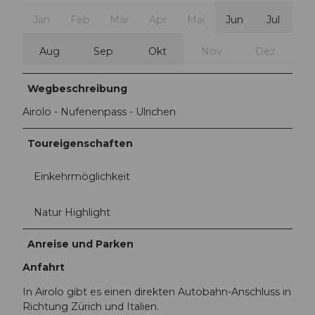
Jan
Feb
Mär
Apr
Mai
Jun
Jul
Aug
Sep
Okt
Nov
Dez
Wegbeschreibung
Airolo - Nufenenpass - Ulrichen
Toureigenschaften
Einkehrmöglichkeit
Natur Highlight
Anreise und Parken
Anfahrt
In Airolo gibt es einen direkten Autobahn-Anschluss in
Richtung Zürich und Italien.