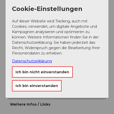
Von Oberägeri aus mit dem Auto auf die
Alosenstrasse einbiegen und dann der Strasse bis zum
Cookie-Einstellungen
Ratenpass folgen. Von Schwyz aus Richtung Sattel
fahren, dann Richtung Oberägeri und danach bis zum
Auf dieser Website wird Tracking, auch mit
Ratenpass.
Cookies, verwendet, um digitale Angebote und
Kampagnen analysieren und optimieren zu
Parken
können. Weitere Informationen finden Sie in der
Datenschutzerklärung. Sie haben jederzeit das
Parkplätze gibt es in Oberägeri (Parkplatz
Recht, Widerspruch gegen die Bearbeitung Ihrer
Mehrzweckhalle) oder auf dem Ratenpass beim
Personendaten zu erheben.
Restaurant Raten.
Datenschutzerklärung
Öffentliche Verkehrsmittel
Ich bin nicht einverstanden
Mit dem Bus von Schwyz Zentrum nach Oberägeri
Station, dann umsteigen mit dem Bus zum Raten.
Ich bin einverstanden
Onlinefahrplan SBB
Weitere Infos / Links