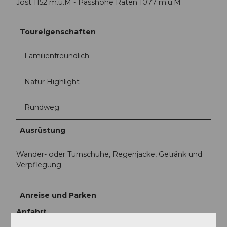
Jost 1152 m.ü.M - Passhöhe Raten 1077 m.ü.M
Toureigenschaften
Familienfreundlich
Natur Highlight
Rundweg
Ausrüstung
Wander- oder Turnschuhe, Regenjacke, Getränk und
Verpflegung.
Anreise und Parken
Anfahrt