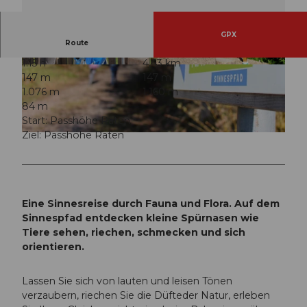
GPX
Route
1:15 h
4,43 km
© AMEO GmbH, AMEO GmbH |
CC-BY
© AMEO GmbH, AMEO GmbH |
CC-BY
147 m
147 m
1.076 m
1.160 m
84 m
Start: Passhöhe Raten
Ziel: Passhöhe Raten
© AMEO GmbH, AMEO GmbH |
CC-BY
Eine Sinnesreise durch Fauna und Flora. Auf dem
Sinnespfad entdecken kleine Spürnasen wie
Tiere sehen, riechen, schmecken und sich
orientieren.
Lassen Sie sich von lauten und leisen Tönen
verzaubern, riechen Sie die Düfteder Natur, erleben