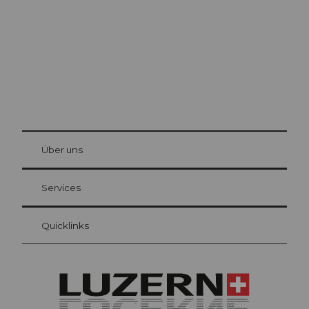
© Be
at Bre
chbü
hl
Über uns
Gästekarte Luzern
Ihre Vorteile als Übernachtungsgast
Services
Quicklinks