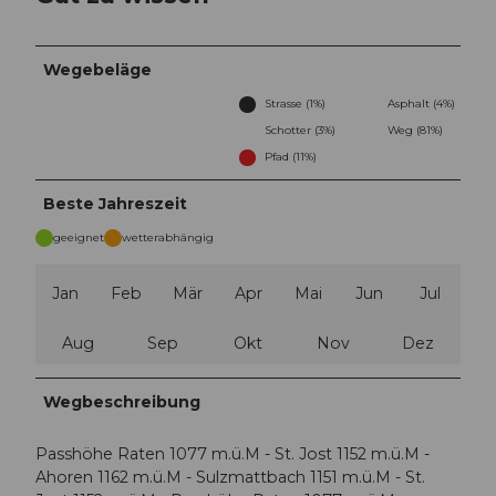
Wegebeläge
Strasse (1%)
Asphalt (4%)
Schotter (3%)
Weg (81%)
Pfad (11%)
Beste Jahreszeit
geeignet
wetterabhängig
Jan
Feb
Mär
Apr
Mai
Jun
Jul
Aug
Sep
Okt
Nov
Dez
Wegbeschreibung
Passhöhe Raten 1077 m.ü.M - St. Jost 1152 m.ü.M -
Ahoren 1162 m.ü.M - Sulzmattbach 1151 m.ü.M - St.