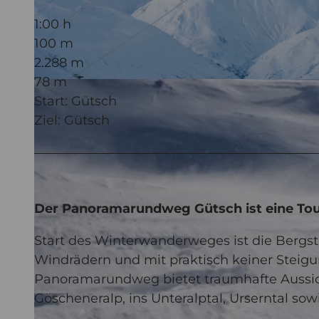
1:00 h
100 m
2.288 m
78 m
© Valentin Luthiger, Ferienregion Andermatt
Start: Gütsch
Ziel: Gütsch
Der Panoramarundweg Gütsch ist eine Tour
Start des Winterwanderweges ist die Bergsta
Windrädern und mit praktisch keiner Steigu
Panoramarundweg bietet traumhafte Aussicht
Göscheneralp, ins Unteralptal, Urserntal s