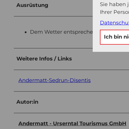
Sie haben 
Ausrüstung
Ihrer Pers
Datenschu
Dem Wetter entsprechende Kleidung
Ich bin n
Weitere Infos / Links
Andermatt-Sedrun-Disentis
Autor:in
Andermatt - Urserntal Tourismus GmbH