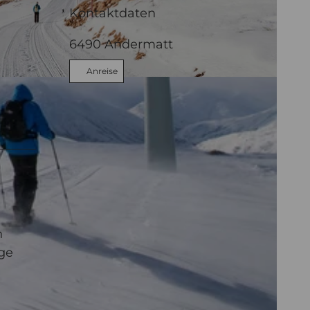
Kontaktdaten
6490
Andermatt
Anreise
n
ige