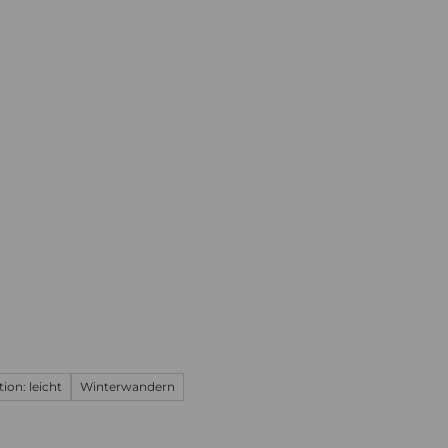
Informieren
Buchen
Business
Web
ion: leicht
Winterwandern