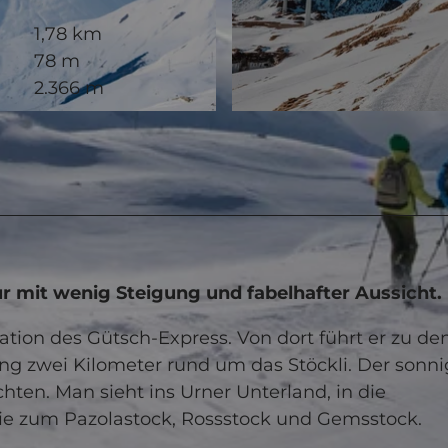
1,78 km
78 m
2.366 m
© Fränggi Gehrig, Ferienregion Andermatt
 mit wenig Steigung und fabelhafter Aussicht.
tion des Gütsch-Express. Von dort führt er zu de
ng zwei Kilometer rund um das Stöckli. Der sonn
en. Man sieht ins Urner Unterland, in die
owie zum Pazolastock, Rossstock und Gemsstock.