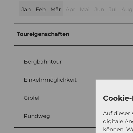
Jan
Feb
Mär
Apr
Mai
Jun
Jul
Aug
Toureigenschaften
Bergbahntour
Einkehrmöglichkeit
Cookie-
Gipfel
Auf dieser
Rundweg
digitale A
können. We