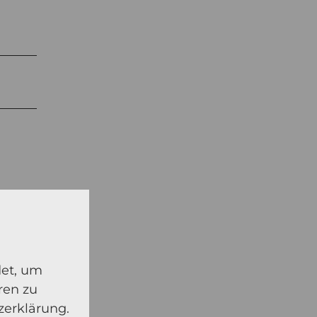
det, um
ren zu
zerklärung.