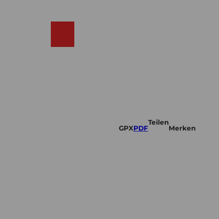
DE
cams
Merkzettel
Suche
Shop
Teilen
GPX
PDF
Merken